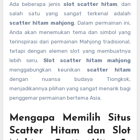
Ada beberapa jenis
slot scatter hitam
, dan
salah satu yang sangat terkenal adalah
scatter hitam mahjong
. Dalam permainan ini,
Anda akan menemukan tema dan simbol yang
terinspirasi dari permainan Mahjong tradisional,
tetapi dengan elemen slot yang membuatnya
lebih seru.
Slot scatter hitam mahjong
menggabungkan keunikan
scatter hitam
dengan nuansa budaya Tiongkok,
menjadikannya pilihan yang sangat menarik bagi
penggemar permainan bertema Asia.
Mengapa Memilih Situs
Scatter Hitam dan Slot