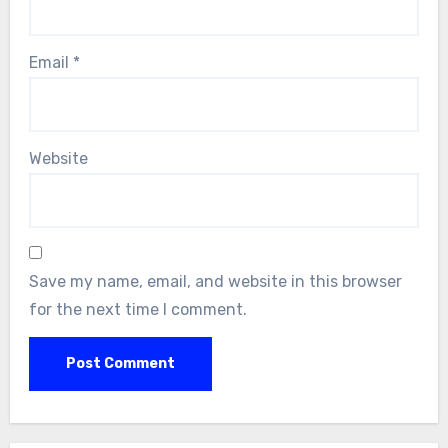
Email
*
Website
Save my name, email, and website in this browser
for the next time I comment.