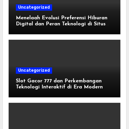
Uncategorized
Menelaah Evolusi Preferensi Hiburan
Digital dan Peran Teknologi di Situs
Slot 4D Gacor
Uncategorized
Slot Gacor 777 dan Perkembangan
Teknologi Interaktif di Era Modern