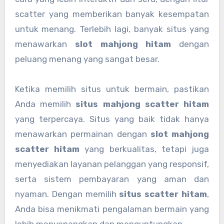
scatter yang memberikan banyak kesempatan
untuk menang. Terlebih lagi, banyak situs yang
menawarkan
slot mahjong hitam
dengan
peluang menang yang sangat besar.
Ketika memilih situs untuk bermain, pastikan
Anda memilih
situs mahjong scatter hitam
yang terpercaya. Situs yang baik tidak hanya
menawarkan permainan dengan
slot mahjong
scatter hitam
yang berkualitas, tetapi juga
menyediakan layanan pelanggan yang responsif,
serta sistem pembayaran yang aman dan
nyaman. Dengan memilih
situs scatter hitam
,
Anda bisa menikmati pengalaman bermain yang