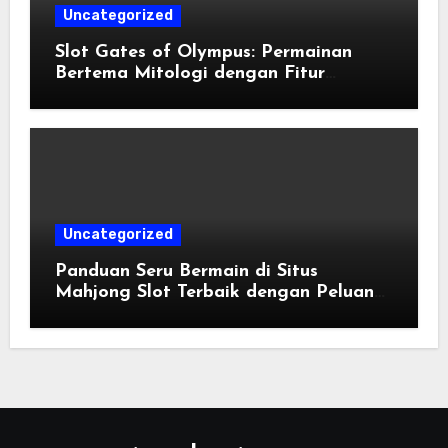
Uncategorized
Slot Gates of Olympus: Permainan
Bertema Mitologi dengan Fitur
Menarik
Uncategorized
Panduan Seru Bermain di Situs
Mahjong Slot Terbaik dengan Peluang
Maxwin