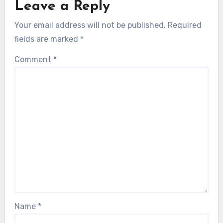
Leave a Reply
Your email address will not be published.
Required
fields are marked
*
Comment
*
Name
*