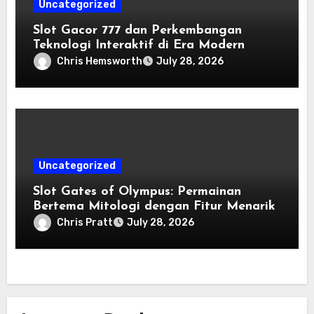
Uncategorized
Slot Gacor 777 dan Perkembangan
Teknologi Interaktif di Era Modern
Chris Hemsworth
July 28, 2026
Uncategorized
Slot Gates of Olympus: Permainan
Bertema Mitologi dengan Fitur Menarik
Chris Pratt
July 28, 2026