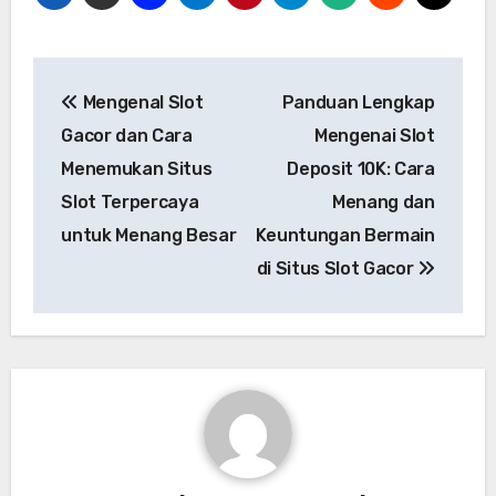
Post
Mengenal Slot
Panduan Lengkap
navigation
Gacor dan Cara
Mengenai Slot
Menemukan Situs
Deposit 10K: Cara
Slot Terpercaya
Menang dan
untuk Menang Besar
Keuntungan Bermain
di Situs Slot Gacor