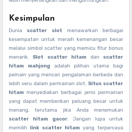
lebih menyenangkan dan menguntungkan.
Kesimpulan
Dunia
scatter slot
menawarkan berbagai
kesempatan untuk meraih kemenangan besar
melalui simbol scatter yang memicu fitur bonus
menarik.
Slot scatter hitam
dan
scatter
hitam mahjong
adalah pilihan utama bagi
pemain yang mencari pengalaman berbeda dan
lebih seru dalam permainan slot.
Situs scatter
hitam
menyediakan berbagai jenis permainan
yang dapat memberikan peluang besar untuk
menang, terutama jika Anda menemukan
scatter hitam gacor
. Jangan lupa untuk
memilih
link scatter hitam
yang terpercaya