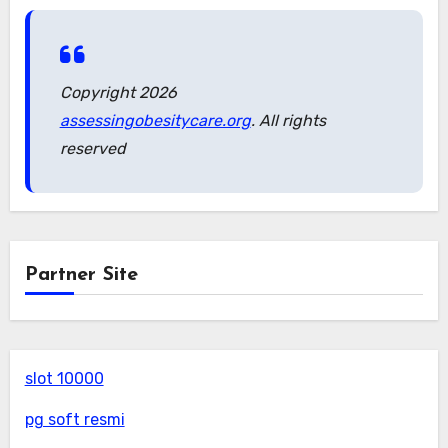
Copyright 2026
assessingobesitycare.org
. All rights
reserved
Partner Site
slot 10000
pg soft resmi