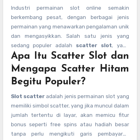
Industri permainan slot online semakin
berkembang pesat, dengan berbagai jenis
permainan yang menawarkan pengalaman unik
dan mengasyikkan. Salah satu jenis yang
sedang populer adalah
scatter slot
, yang
Apa Itu Scatter Slot dan
mengacu pada fitur bonus yang bisa
memberikan kemenangan besar tanpa
Mengapa Scatter Hitam
bergantung pada garis pembayaran tradisional.
Begitu Populer?
Di antara banyak pilihan permainan slot online,
scatter hitam
atau
slot scatter hitam
telah
Slot scatter
adalah jenis permainan slot yang
menjadi favorit para pemain karena berbagai
memiliki simbol scatter, yang jika muncul dalam
keuntungan yang ditawarkannya. Artikel ini
jumlah tertentu di layar, akan memicu fitur
akan membahas lebih dalam tentang jenis
bonus seperti free spins atau hadiah besar
permainan
slot scatter hitam
serta
tanpa perlu mengikuti garis pembayaran
bagaimana menemukan
situs scatter hitam