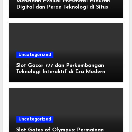
Menelaah Evolusi Preferensi Hiburan
Digital dan Peran Teknologi di Situs
Slot 4D Gacor
Uncategorized
Slot Gacor 777 dan Perkembangan
Teknologi Interaktif di Era Modern
Uncategorized
Slot Gates of Olympus: Permainan