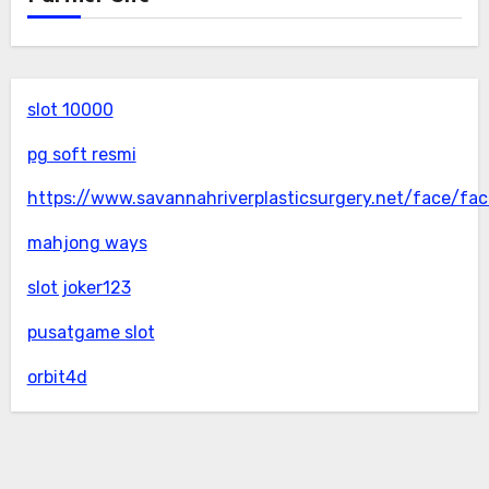
slot 10000
pg soft resmi
https://www.savannahriverplasticsurgery.net/face/face
mahjong ways
slot joker123
pusatgame slot
orbit4d