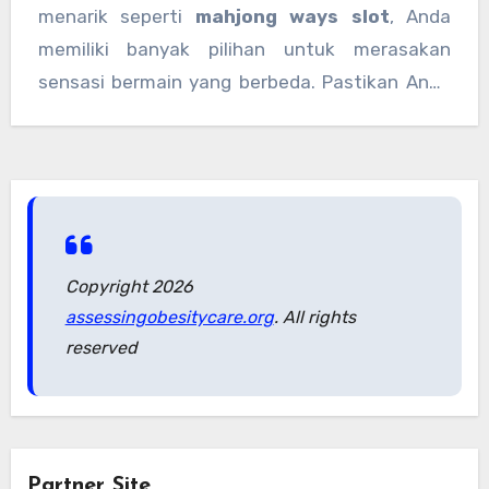
scatter hitam
menyediakan berbagai jenis
menarik seperti
mahjong ways slot
, Anda
permainan yang dapat memberikan peluang
memiliki banyak pilihan untuk merasakan
besar untuk menang, terutama jika Anda
sensasi bermain yang berbeda. Pastikan Anda
menemukan
scatter hitam gacor
. Jangan
memilih
situs mahjong scatter hitam
yang
lupa untuk memilih
link scatter hitam
yang
tepat agar pengalaman bermain Anda semakin
terpercaya agar dapat menikmati permainan
menguntungkan dan menyenangkan. Selamat
dengan aman dan menyenangkan.
bermain dan semoga beruntung!
Copyright 2026
assessingobesitycare.org
. All rights
reserved
Partner Site