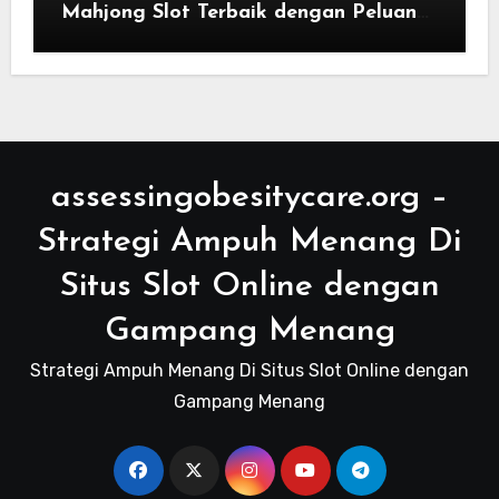
Mahjong Slot Terbaik dengan Peluang
Maxwin
assessingobesitycare.org –
Strategi Ampuh Menang Di
Situs Slot Online dengan
Gampang Menang
Strategi Ampuh Menang Di Situs Slot Online dengan
Gampang Menang