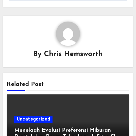
By
Chris Hemsworth
Related Post
Uncategorized
Menelaah Evolusi Preferensi Hiburan