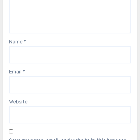
Name
*
Email
*
Website