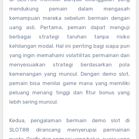
mendukung pemain dalam mengasah
kemampuan mereka sebelum bermain dengan
uang asli. Pertama, pemain dapat menguji
berbagai strategi taruhan tanpa risiko
kehilangan modal. Hal ini penting bagi siapa pun
yang ingin memahami volatilitas permainan dan
menyesuaikan strategi berdasarkan pola
kemenangan yang muncul. Dengan demo slot,
pemain bisa menilai game mana yang memiliki
peluang menang tinggi dan fitur bonus yang
lebih sering muncul.
Kedua, pengalaman bermain demo slot di
SLOT88 dirancang menyerupai permainan
nyata. Grafis dan animasi yang halus, suara yang