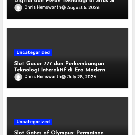
Digital dan Peran Teknologi di Situs Slot
4D Gacor
Chris Hemsworth
August 5, 2026
Uncategorized
Slot Gacor 777 dan Perkembangan
Teknologi Interaktif di Era Modern
Chris Hemsworth
July 28, 2026
Uncategorized
Slot Gates of Olympus: Permainan