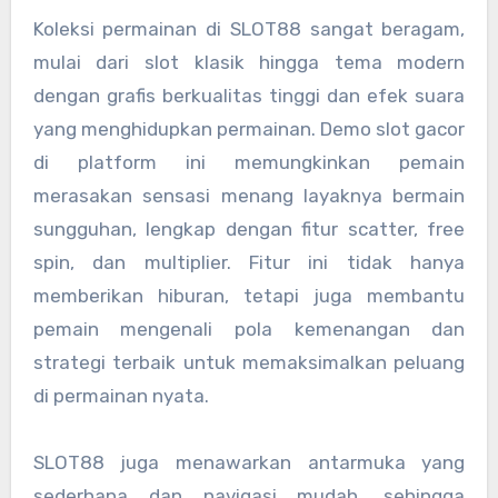
Koleksi permainan di SLOT88 sangat beragam,
mulai dari slot klasik hingga tema modern
dengan grafis berkualitas tinggi dan efek suara
yang menghidupkan permainan. Demo slot gacor
di platform ini memungkinkan pemain
merasakan sensasi menang layaknya bermain
sungguhan, lengkap dengan fitur scatter, free
spin, dan multiplier. Fitur ini tidak hanya
memberikan hiburan, tetapi juga membantu
pemain mengenali pola kemenangan dan
strategi terbaik untuk memaksimalkan peluang
di permainan nyata.
SLOT88 juga menawarkan antarmuka yang
sederhana dan navigasi mudah, sehingga