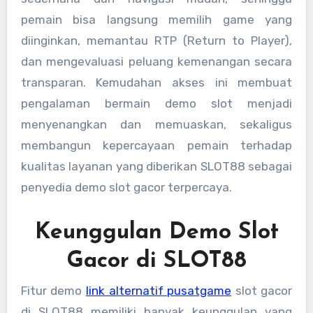
pemain bisa langsung memilih game yang
diinginkan, memantau RTP (Return to Player),
dan mengevaluasi peluang kemenangan secara
transparan. Kemudahan akses ini membuat
pengalaman bermain demo slot menjadi
menyenangkan dan memuaskan, sekaligus
membangun kepercayaan pemain terhadap
kualitas layanan yang diberikan SLOT88 sebagai
penyedia demo slot gacor terpercaya.
Keunggulan Demo Slot
Gacor di SLOT88
Fitur demo
link alternatif pusatgame
slot gacor
di SLOT88 memiliki banyak keunggulan yang