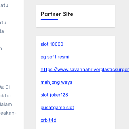
satu
Partner Site
atu
da
slot 10000
n
pg soft resmi
https://www.savannahriverplasticsurger
mahjong ways
da
. Di
slot joker123
akter
 dalam
pusatgame slot
seakan-
orbit4d