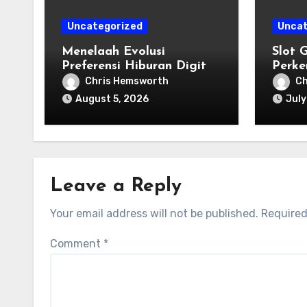
Uncategorized
Uncat
Menelaah Evolusi
Slot 
Preferensi Hiburan Digital
Perke
dan Peran Teknologi di
Inter
Chris Hemsworth
Ch
Situs Slot 4D Gacor
August 5, 2026
July
Leave a Reply
Your email address will not be published.
Required
Comment
*