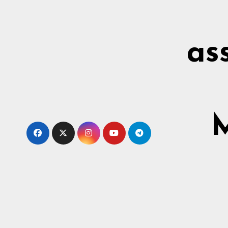
Skip
to
content
as
M