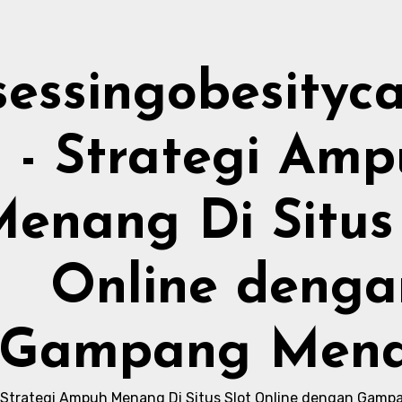
sessingobesityca
- Strategi Am
enang Di Situs 
Online denga
Gampang Men
Strategi Ampuh Menang Di Situs Slot Online dengan Gam