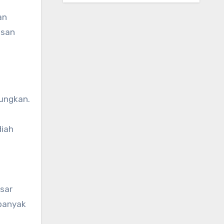
an
esan
ungkan.
diah
sar
 banyak