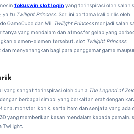
mesin
fokuswin slot login
yang terinspirasi oleh salah 
a
, yaitu
Twilight Princess
. Seri ini pertama kali dirilis oleh
ndo GameCube dan Wii.
Twilight Princess
menjadi salah s
ceritanya yang mendalam dan atmosfer gelap yang berbe
ngkan elemen-elemen tersebut, slot
Twilight Princess
k dan menyenangkan bagi para penggemar game maupu
rik
 yang sangat terinspirasi oleh dunia
The Legend of Zel
dengan berbagai simbol yang berkaitan erat dengan kar
, Midna, monster ikonik, serta item dan senjata yang ada
n 3D yang memberikan kesan mendalam kepada pemain, 
 Twilight.