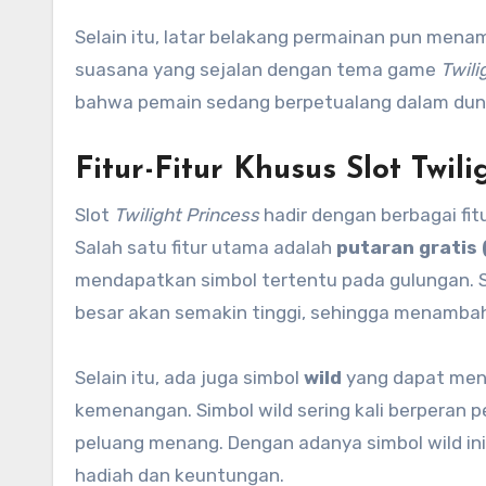
Selain itu, latar belakang permainan pun men
suasana yang sejalan dengan tema game
Twili
bahwa pemain sedang berpetualang dalam duni
Fitur-Fitur Khusus Slot Twili
Slot
Twilight Princess
hadir dengan berbagai f
Salah satu fitur utama adalah
putaran gratis 
mendapatkan simbol tertentu pada gulungan. 
besar akan semakin tinggi, sehingga menamba
Selain itu, ada juga simbol
wild
yang dapat meng
kemenangan. Simbol wild sering kali berpera
peluang menang. Dengan adanya simbol wild in
hadiah dan keuntungan.