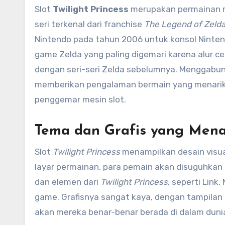
Slot
Twilight Princess
merupakan permainan 
seri terkenal dari franchise
The Legend of Zeld
Nintendo pada tahun 2006 untuk konsol Ninte
game Zelda yang paling digemari karena alur 
dengan seri-seri Zelda sebelumnya. Menggabu
memberikan pengalaman bermain yang menari
penggemar mesin slot.
Tema dan Grafis yang Mena
Slot
Twilight Princess
menampilkan desain visual
layar permainan, para pemain akan disuguhkan 
dan elemen dari
Twilight Princess
, seperti Link
game. Grafisnya sangat kaya, dengan tampila
akan mereka benar-benar berada di dalam dunia