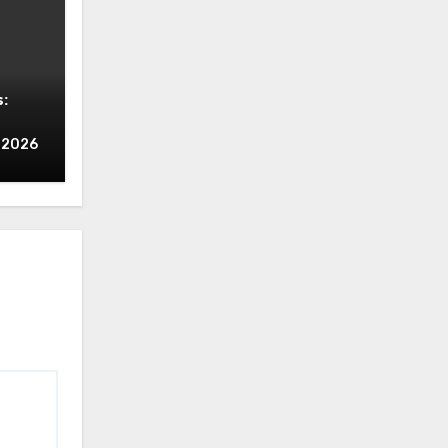
:
, 2026