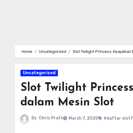
Home
Uncategorized
Slot Twilight Princess: Keajaiban
Uncategorized
Slot Twilight Prince
dalam Mesin Slot
By
Chris Pratt
March 7, 2025
#daftar slot