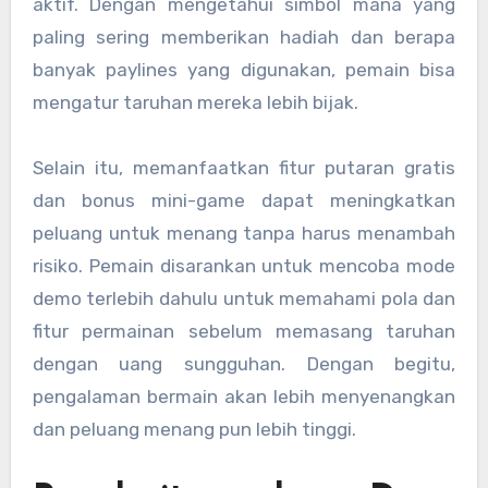
aktif. Dengan mengetahui simbol mana yang
paling sering memberikan hadiah dan berapa
banyak paylines yang digunakan, pemain bisa
mengatur taruhan mereka lebih bijak.
Selain itu, memanfaatkan fitur putaran gratis
dan bonus mini-game dapat meningkatkan
peluang untuk menang tanpa harus menambah
risiko. Pemain disarankan untuk mencoba mode
demo terlebih dahulu untuk memahami pola dan
fitur permainan sebelum memasang taruhan
dengan uang sungguhan. Dengan begitu,
pengalaman bermain akan lebih menyenangkan
dan peluang menang pun lebih tinggi.