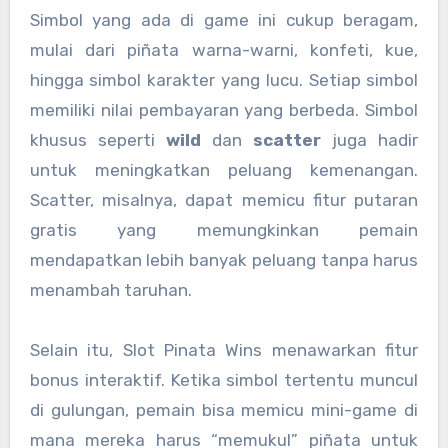
Simbol yang ada di game ini cukup beragam,
mulai dari piñata warna-warni, konfeti, kue,
hingga simbol karakter yang lucu. Setiap simbol
memiliki nilai pembayaran yang berbeda. Simbol
khusus seperti
wild
dan
scatter
juga hadir
untuk meningkatkan peluang kemenangan.
Scatter, misalnya, dapat memicu fitur putaran
gratis yang memungkinkan pemain
mendapatkan lebih banyak peluang tanpa harus
menambah taruhan.
Selain itu, Slot Pinata Wins menawarkan fitur
bonus interaktif. Ketika simbol tertentu muncul
di gulungan, pemain bisa memicu mini-game di
mana mereka harus “memukul” piñata untuk