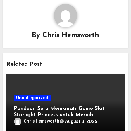
By
Chris Hemsworth
Related Post
Uncategorized
Panduan Seru Menikmati Game Slot
Starlight Princess untuk Meraih
Kemenangan Maksimal
Chris Hemsworth
August 8, 2026