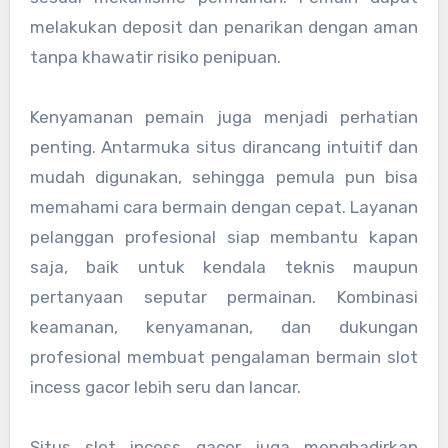
melakukan deposit dan penarikan dengan aman
tanpa khawatir risiko penipuan.
Kenyamanan pemain juga menjadi perhatian
penting. Antarmuka situs dirancang intuitif dan
mudah digunakan, sehingga pemula pun bisa
memahami cara bermain dengan cepat. Layanan
pelanggan profesional siap membantu kapan
saja, baik untuk kendala teknis maupun
pertanyaan seputar permainan. Kombinasi
keamanan, kenyamanan, dan dukungan
profesional membuat pengalaman bermain slot
incess gacor lebih seru dan lancar.
Situs slot incess gacor juga menghadirkan