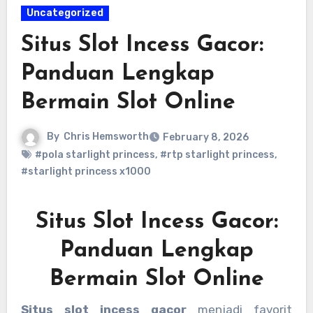
Uncategorized
Situs Slot Incess Gacor:
Panduan Lengkap
Bermain Slot Online
By
Chris Hemsworth
February 8, 2026
#pola starlight princess
,
#rtp starlight princess
,
#starlight princess x1000
Situs Slot Incess Gacor:
Panduan Lengkap
Bermain Slot Online
Situs slot incess gacor
menjadi favorit