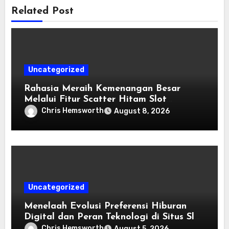
Related Post
Uncategorized
Rahasia Meraih Kemenangan Besar
Melalui Fitur Scatter Hitam Slot
Mahjong Ways
Chris Hemsworth
August 8, 2026
Uncategorized
Menelaah Evolusi Preferensi Hiburan
Digital dan Peran Teknologi di Situs Slot
4D Gacor
Chris Hemsworth
August 5, 2026