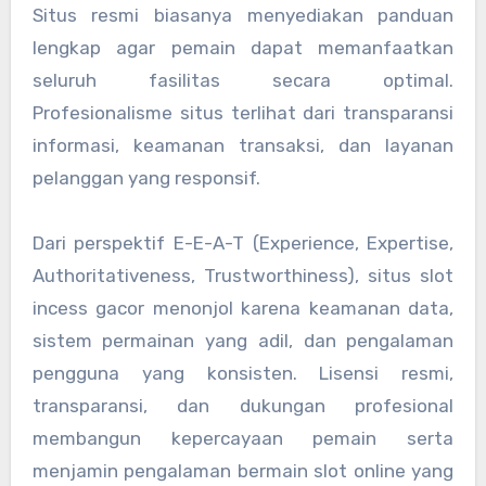
Situs resmi biasanya menyediakan panduan
lengkap agar pemain dapat memanfaatkan
seluruh fasilitas secara optimal.
Profesionalisme situs terlihat dari transparansi
informasi, keamanan transaksi, dan layanan
pelanggan yang responsif.
Dari perspektif E-E-A-T (Experience, Expertise,
Authoritativeness, Trustworthiness), situs slot
incess gacor menonjol karena keamanan data,
sistem permainan yang adil, dan pengalaman
pengguna yang konsisten. Lisensi resmi,
transparansi, dan dukungan profesional
membangun kepercayaan pemain serta
menjamin pengalaman bermain slot online yang