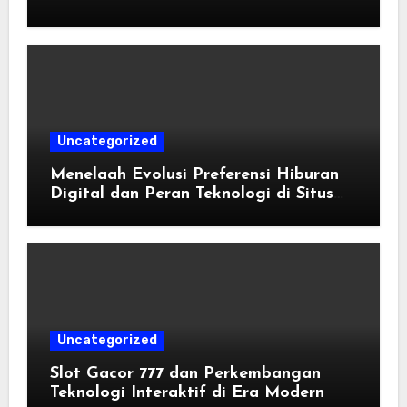
Mahjong Ways
Uncategorized
Menelaah Evolusi Preferensi Hiburan
Digital dan Peran Teknologi di Situs
Slot 4D Gacor
Uncategorized
Slot Gacor 777 dan Perkembangan
Teknologi Interaktif di Era Modern