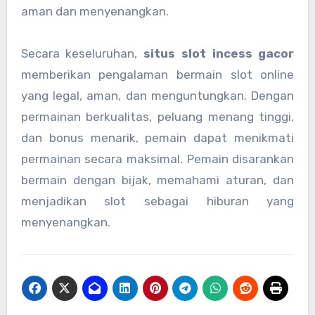
aman dan menyenangkan.
Secara keseluruhan,
situs slot incess gacor
memberikan pengalaman bermain slot online
yang legal, aman, dan menguntungkan. Dengan
permainan berkualitas, peluang menang tinggi,
dan bonus menarik, pemain dapat menikmati
permainan secara maksimal. Pemain disarankan
bermain dengan bijak, memahami aturan, dan
menjadikan slot sebagai hiburan yang
menyenangkan.