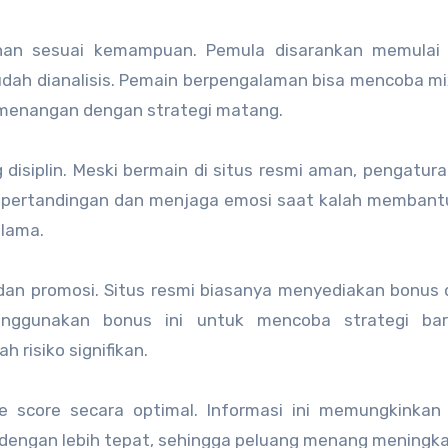
uhan sesuai kemampuan. Pemula disarankan memulai
udah dianalisis. Pemain berpengalaman bisa mencoba mi
emenangan dengan strategi matang.
isiplin. Meski bermain di situs resmi aman, pengatur
r pertandingan dan menjaga emosi saat kalah membant
 lama.
n promosi. Situs resmi biasanya menyediakan bonus d
enggunakan bonus ini untuk mencoba strategi ba
risiko signifikan.
live score secara optimal. Informasi ini memungkinka
dengan lebih tepat, sehingga peluang menang meningka