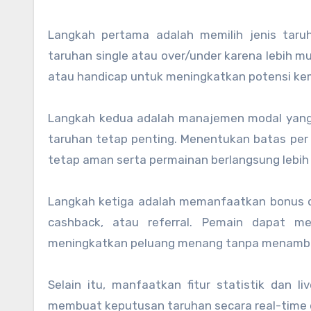
Langkah pertama adalah memilih jenis tar
taruhan single atau over/under karena lebih m
atau handicap untuk meningkatkan potensi k
Langkah kedua adalah manajemen modal yang d
taruhan tetap penting. Menentukan batas pe
tetap aman serta permainan berlangsung lebih
Langkah ketiga adalah memanfaatkan bonus da
cashback, atau referral. Pemain dapat m
meningkatkan peluang menang tanpa menambah 
Selain itu, manfaatkan fitur statistik dan 
membuat keputusan taruhan secara real-time 