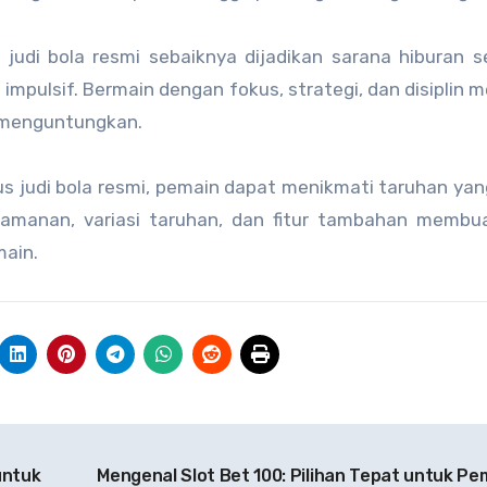
s judi bola resmi sebaiknya dijadikan sarana hiburan s
mpulsif. Bermain dengan fokus, strategi, dan disiplin
 menguntungkan.
us judi bola resmi, pemain dapat menikmati taruhan ya
manan, variasi taruhan, dan fitur tambahan membua
main.
untuk
Mengenal Slot Bet 100: Pilihan Tepat untuk Pe