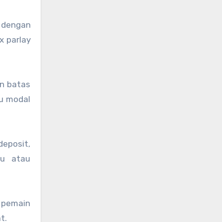
 dengan
x parlay
an batas
u modal
eposit,
ru atau
n pemain
t.