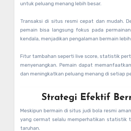
untuk peluang menang lebih besar.
Transaksi di situs resmi cepat dan mudah. 
pemain bisa langsung fokus pada permainan
kendala, menjadikan pengalaman bermain lebi
Fitur tambahan seperti live score, statistik p
menyenangkan. Pemain dapat memanfaatkan i
dan meningkatkan peluang menang di setiap p
Strategi Efektif Ber
Meskipun bermain di situs judi bola resmi am
yang cermat selalu memperhatikan statistik 
taruhan.