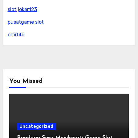
slot joker123
pusatgame slot
orbit4d
You Missed
Uncategorized
Panduan Seru Menikmati Game Slot