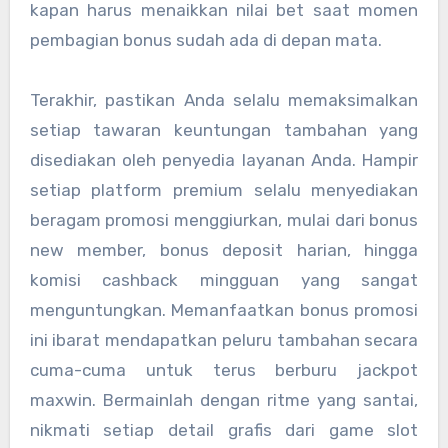
kapan harus menaikkan nilai bet saat momen
pembagian bonus sudah ada di depan mata.
Terakhir, pastikan Anda selalu memaksimalkan
setiap tawaran keuntungan tambahan yang
disediakan oleh penyedia layanan Anda. Hampir
setiap platform premium selalu menyediakan
beragam promosi menggiurkan, mulai dari bonus
new member, bonus deposit harian, hingga
komisi cashback mingguan yang sangat
menguntungkan. Memanfaatkan bonus promosi
ini ibarat mendapatkan peluru tambahan secara
cuma-cuma untuk terus berburu jackpot
maxwin. Bermainlah dengan ritme yang santai,
nikmati setiap detail grafis dari game slot