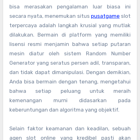
bisa merasakan pengalaman luar biasa ini
secara nyata, menemukan situs
pusatgame
slot
terpercaya adalah langkah krusial yang mutlak
dilakukan. Bermain di platform yang memiliki
lisensi resmi menjamin bahwa setiap putaran
mesin diatur oleh sistem Random Number
Generator yang seratus persen adil, transparan,
dan tidak dapat dimanipulasi. Dengan demikian,
Anda bisa bermain dengan tenang, mengetahui
bahwa setiap peluang untuk meraih
kemenangan murni didasarkan pada
keberuntungan dan algoritma yang objektif.
Selain faktor keamanan dan keadilan, sebuah
agen slot online yang kredibel pasti akan