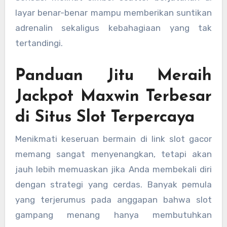
layar benar-benar mampu memberikan suntikan
adrenalin sekaligus kebahagiaan yang tak
tertandingi.
Panduan Jitu Meraih
Jackpot Maxwin Terbesar
di Situs Slot Terpercaya
Menikmati keseruan bermain di link slot gacor
memang sangat menyenangkan, tetapi akan
jauh lebih memuaskan jika Anda membekali diri
dengan strategi yang cerdas. Banyak pemula
yang terjerumus pada anggapan bahwa slot
gampang menang hanya membutuhkan