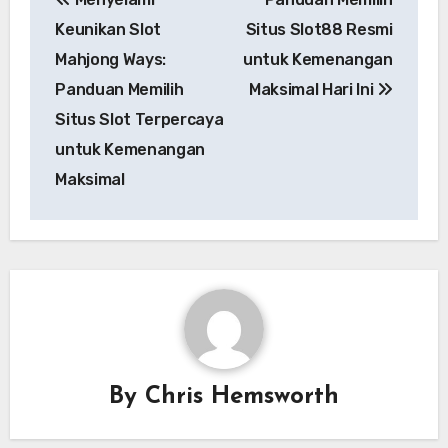
navigation
Keunikan Slot
Situs Slot88 Resmi
Mahjong Ways:
untuk Kemenangan
Panduan Memilih
Maksimal Hari Ini
Situs Slot Terpercaya
untuk Kemenangan
Maksimal
By
Chris Hemsworth