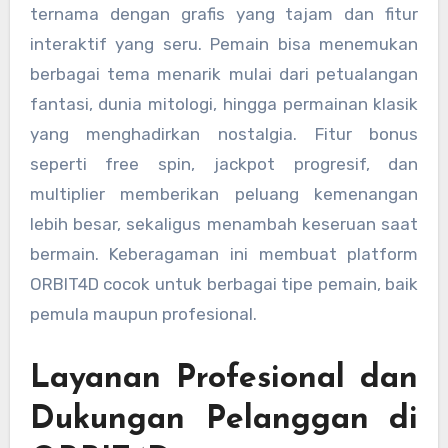
ternama dengan grafis yang tajam dan fitur
interaktif yang seru. Pemain bisa menemukan
berbagai tema menarik mulai dari petualangan
fantasi, dunia mitologi, hingga permainan klasik
yang menghadirkan nostalgia. Fitur bonus
seperti free spin, jackpot progresif, dan
multiplier memberikan peluang kemenangan
lebih besar, sekaligus menambah keseruan saat
bermain. Keberagaman ini membuat platform
ORBIT4D cocok untuk berbagai tipe pemain, baik
pemula maupun profesional.
Layanan Profesional dan
Dukungan Pelanggan di