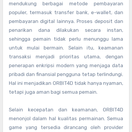
mendukung berbagai metode pembayaran
populer, termasuk transfer bank, e-wallet, dan
pembayaran digital lainnya. Proses deposit dan
penarikan dana dilakukan secara instan,
sehingga pemain tidak perlu menunggu lama
untuk mulai bermain. Selain itu, keamanan
transaksi menjadi prioritas utama, dengan
penerapan enkripsi modern yang menjaga data
pribadi dan finansial pengguna tetap terlindungi.
Hal ini menjadikan ORBIT4D tidak hanya nyaman,
tetapi juga aman bagi semua pemain.
Selain kecepatan dan keamanan, ORBIT4D
menonjol dalam hal kualitas permainan. Semua
game yang tersedia dirancang oleh provider