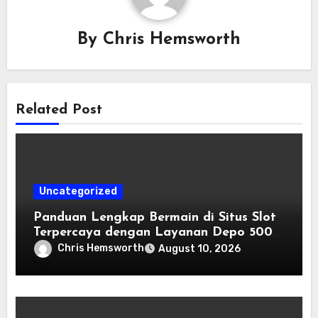
By
Chris Hemsworth
Related Post
Uncategorized
Panduan Lengkap Bermain di Situs Slot
Terpercaya dengan Layanan Depo 5000
Terbaik
Chris Hemsworth
August 10, 2026