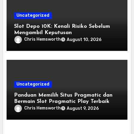
Uncategorized
Slot Depo 10K: Kenali Risiko Sebelum
Mengambil Keputusan
Chris Hemsworth
August 10, 2026
Uncategorized
Panduan Memilih Situs Pragmatic dan
Bermain Slot Pragmatic Play Terbaik
Chris Hemsworth
August 9, 2026