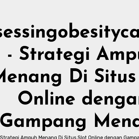
sessingobesityca
- Strategi Am
enang Di Situs 
Online denga
Gampang Men
Strategi Ampuh Menang Di Situs Slot Online dengan Gam