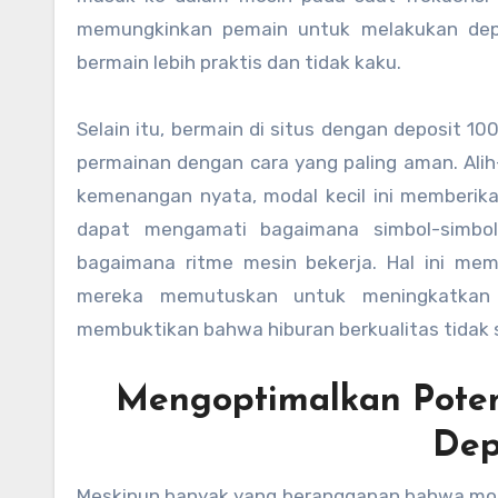
memungkinkan pemain untuk melakukan depo
bermain lebih praktis dan tidak kaku.
Selain itu, bermain di situs dengan deposit
permainan dengan cara yang paling aman. Ali
kemenangan nyata, modal kecil ini memberika
dapat mengamati bagaimana simbol-simbol 
bagaimana ritme mesin bekerja. Hal ini m
mereka memutuskan untuk meningkatkan 
membuktikan bahwa hiburan berkualitas tidak 
Mengoptimalkan Pote
Dep
Meskipun banyak yang beranggapan bahwa moda