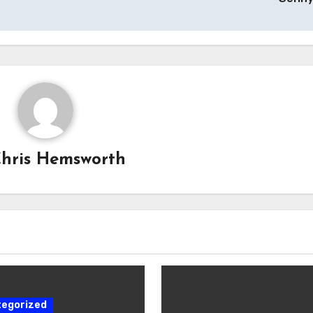
hris Hemsworth
egorized