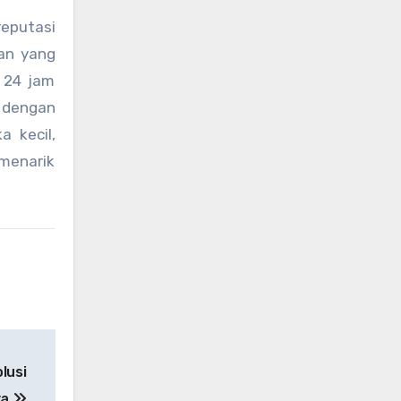
reputasi
an yang
 24 jam
 dengan
 kecil,
 menarik
lusi
ya