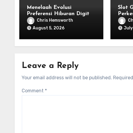
Menelaah Evolusi
Slot 
Preferensi Hiburan Digital
Perke
dan Peran Teknologi di
Inter
Chris Hemsworth
Ch
Situs Slot 4D Gacor
August 5, 2026
July
Leave a Reply
Your email address will not be published.
Required
Comment
*