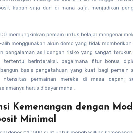
sit kapan saja dan di mana saja, menjadikan pen
 10000 memungkinkan pemain untuk belajar mengenai m
h-alih menggunakan akun demo yang tidak memberikan 
n pengalaman asli dengan risiko yang sangat terukur
tertentu berinteraksi, bagaimana fitur bonus dipi
embangun basis pengetahuan yang kuat bagi pemain 
intensitas permainan mereka di masa depan, se
selamanya harus dibayar mahal.
nsi Kemenangan dengan Mod
osit Minimal
l deposit 10000 sulit untuk menghasilkan kemenangan