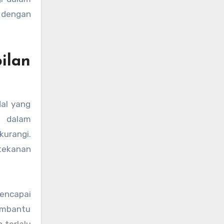
 dengan
ilan
dal yang
e dalam
urangi.
tekanan
encapai
embantu