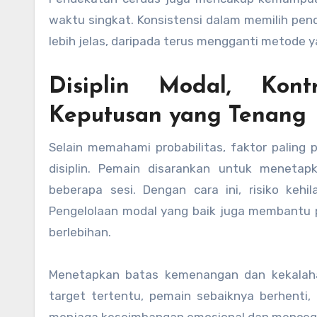
waktu singkat. Konsistensi dalam memilih pe
lebih jelas, daripada terus mengganti metode 
Disiplin Modal, Kon
Keputusan yang Tenang
Selain memahami probabilitas, faktor paling
disiplin. Pemain disarankan untuk menet
beberapa sesi. Dengan cara ini, risiko keh
Pengelolaan modal yang baik juga membantu 
berlebihan.
Menetapkan batas kemenangan dan kekalaha
target tertentu, pemain sebaiknya berhenti