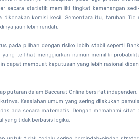
er secara statistik memiliki tingkat kemenangan sedik
a dikenakan komisi kecil. Sementara itu, taruhan Tie 
inya jauh lebih rendah.
 pada pilihan dengan risiko lebih stabil seperti Ban
 yang terlihat menggiurkan namun memiliki probabilita
ain dapat membuat keputusan yang lebih rasional diba
tiap putaran dalam
Baccarat Online
bersifat independen. 
rikutnya. Kesalahan umum yang sering dilakukan pemul
idak ada secara matematis. Dengan memahami sifat ac
yang tidak berbasis logika.
untuk tidak terlalu sering berpindah-pindah strateg