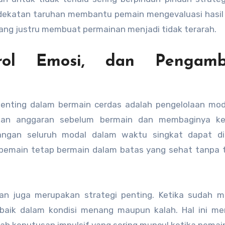
ndekatan taruhan membantu pemain mengevaluasi hasil
yang justru membuat permainan menjadi tidak terarah.
trol Emosi, dan Pengamb
 penting dalam bermain cerdas adalah pengelolaan mo
apkan anggaran sebelum bermain dan membaginya k
ilangan seluruh modal dalam waktu singkat dapat dik
pemain tetap bermain dalam batas yang sehat tanpa 
n juga merupakan strategi penting. Ketika sudah m
, baik dalam kondisi menang maupun kalah. Hal ini m