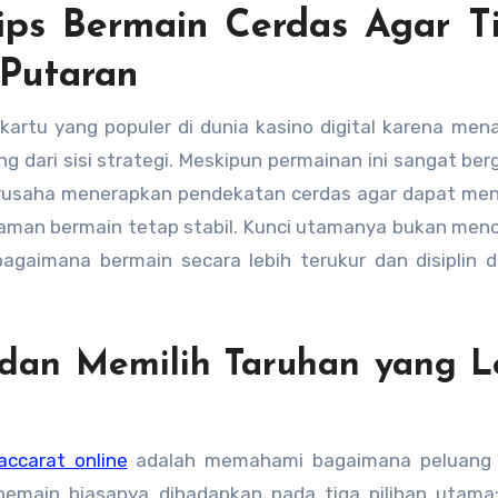
s Bermain Cerdas Agar T
 Putaran
kartu yang populer di dunia kasino digital karena me
dari sisi strategi. Meskipun permainan ini sangat be
rusaha menerapkan pendekatan cerdas agar dapat men
aman bermain tetap stabil. Kunci utamanya bukan menc
aimana bermain secara lebih terukur dan disiplin di
dan Memilih Taruhan yang L
accarat online
adalah memahami bagaimana peluang 
pemain biasanya dihadapkan pada tiga pilihan utama: