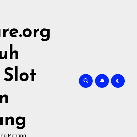
re.org
puh
Slot
n
ang
pang Menang