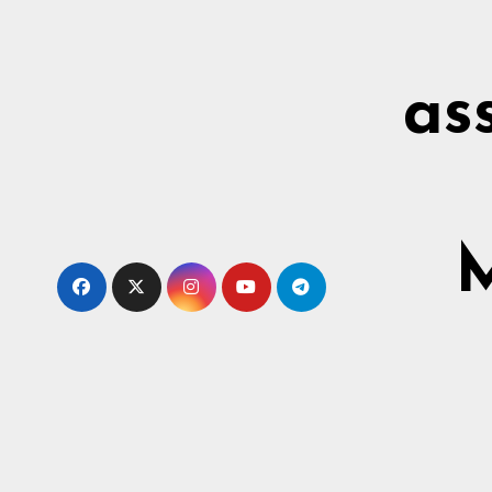
Skip
to
content
as
M