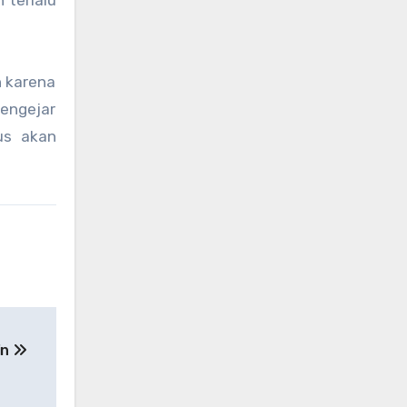
 terlalu
n karena
engejar
us akan
in