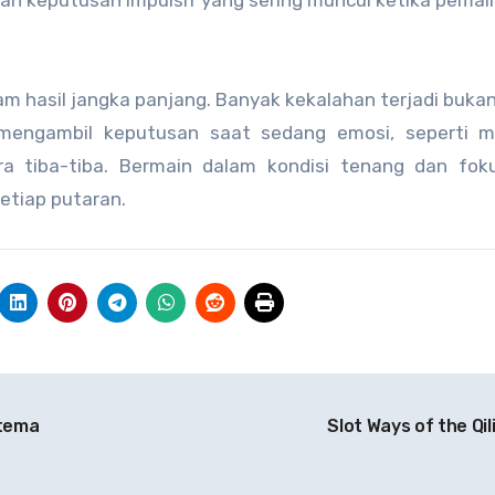
 keputusan impulsif yang sering muncul ketika pemain
m hasil jangka panjang. Banyak kekalahan terjadi buka
 mengambil keputusan saat sedang emosi, seperti m
a tiba-tiba. Bermain dalam kondisi tenang dan fok
etiap putaran.
rtema
Slot Ways of the Qil