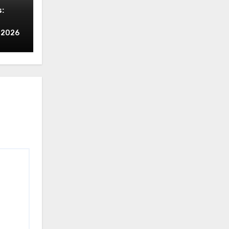
:
, 2026