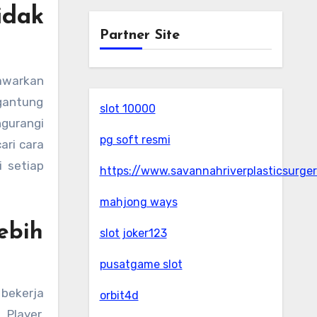
idak
Partner Site
nawarkan
rgantung
slot 10000
gurangi
pg soft resmi
ari cara
 setiap
https://www.savannahriverplasticsurger
mahjong ways
ebih
slot joker123
pusatgame slot
bekerja
orbit4d
 Player,