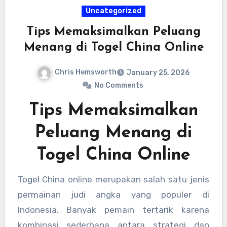
Uncategorized
Tips Memaksimalkan Peluang
Menang di Togel China Online
Chris Hemsworth
January 25, 2026
No Comments
Tips Memaksimalkan
Peluang Menang di
Togel China Online
Togel China online merupakan salah satu jenis
permainan judi angka yang populer di
Indonesia. Banyak pemain tertarik karena
kombinasi sederhana antara strategi dan