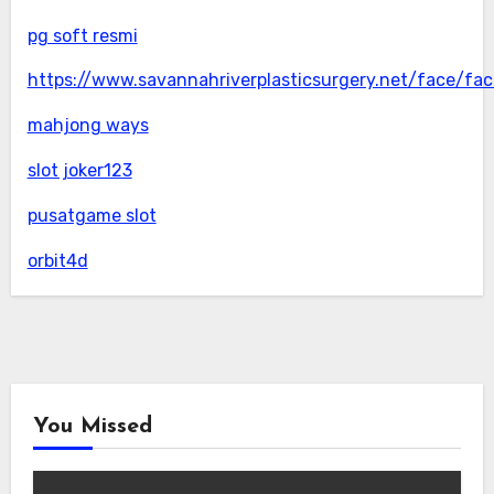
pg soft resmi
https://www.savannahriverplasticsurgery.net/face/face
mahjong ways
slot joker123
pusatgame slot
orbit4d
You Missed