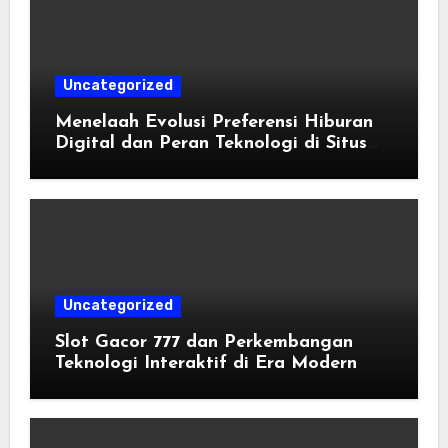
Uncategorized
Menelaah Evolusi Preferensi Hiburan
Digital dan Peran Teknologi di Situs
Slot 4D Gacor
Uncategorized
Slot Gacor 777 dan Perkembangan
Teknologi Interaktif di Era Modern