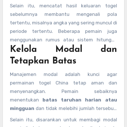
tren angka yang sering muncul atau jarang
Selain itu, mencatat hasil keluaran togel
muncul. Dengan melihat pola ini, pemain dapat
sebelumnya membantu mengenali pola
membuat prediksi yang lebih terinformasi
tertentu, misalnya angka yang sering muncul di
daripada sekadar menebak.
periode tertentu. Beberapa pemain juga
menggunakan rumus atau sistem hitungan
Kelola Modal dan
tertentu untuk mempermudah prediksi.
Penting untuk diingat bahwa ini bukan jaminan
Tetapkan Batas
kemenangan, tetapi dapat meningkatkan
kemungkinan sukses dibanding bermain secara
Manajemen modal adalah kunci agar
acak.
permainan togel China tetap aman dan
menyenangkan. Pemain sebaiknya
menentukan
batas taruhan harian atau
mingguan
dan tidak melebihi jumlah tersebut.
Dengan cara ini, risiko kehilangan besar dapat
Selain itu, disarankan untuk membagi modal
diminimalkan dan tekanan psikologis saat