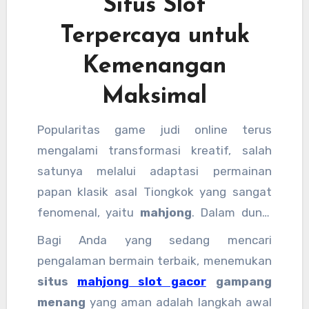
Situs Slot
Terpercaya untuk
Kemenangan
Maksimal
Popularitas game judi online terus
mengalami transformasi kreatif, salah
satunya melalui adaptasi permainan
papan klasik asal Tiongkok yang sangat
fenomenal, yaitu
mahjong
. Dalam dunia
perjudian modern, konsep tradisional ini
Bagi Anda yang sedang mencari
berhasil dikemas secara apik menjadi
pengalaman bermain terbaik, menemukan
mahjong slot
yang menawarkan
situs
mahjong slot gacor
gampang
gameplay dinamis dan visual yang
menang
yang aman adalah langkah awal