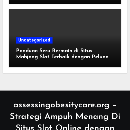
Uncategorized
Panduan Seru Bermain di Situs
Mahjong Slot Terbaik dengan Peluang
Maxwin
assessingobesitycare.org –
Strategi Ampuh Menang Di
Situs Slot Online dengan