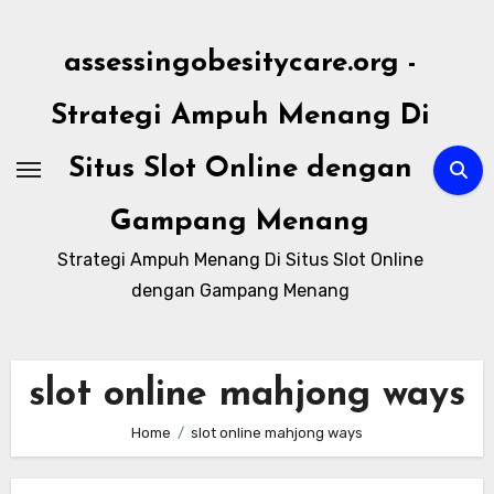
Skip
to
assessingobesitycare.org -
content
Strategi Ampuh Menang Di
Situs Slot Online dengan
Gampang Menang
Strategi Ampuh Menang Di Situs Slot Online
dengan Gampang Menang
slot online mahjong ways
Home
slot online mahjong ways