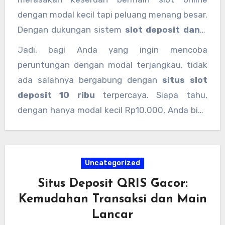
dengan modal kecil tapi peluang menang besar.
Dengan dukungan sistem
slot deposit dana
,
transaksi cepat dan aman, serta banyak pilihan
Jadi, bagi Anda yang ingin mencoba
permainan menarik, tidak heran jika konsep
peruntungan dengan modal terjangkau, tidak
slot deposit 10 rb
dan
slot min depo 10k
kini
ada salahnya bergabung dengan
situs slot
menjadi favorit para penggemar judi online.
deposit 10 ribu
terpercaya. Siapa tahu,
dengan hanya modal kecil Rp10.000, Anda bisa
meraih jackpot besar dan membawa pulang
kemenangan yang menggiurkan.
Uncategorized
Situs Deposit QRIS Gacor:
Kemudahan Transaksi dan Main
Lancar