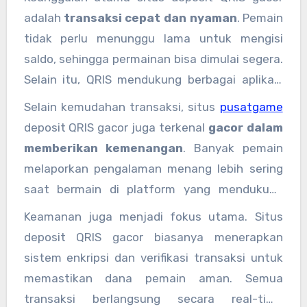
mereka, tanpa harus repot melakukan transfer
adalah
transaksi cepat dan nyaman
. Pemain
manual. Cara ini lebih cepat, praktis, dan aman,
tidak perlu menunggu lama untuk mengisi
sehingga saldo langsung masuk dan bisa
saldo, sehingga permainan bisa dimulai segera.
digunakan untuk bermain.
Selain itu, QRIS mendukung berbagai aplikasi
pembayaran digital populer, memberikan
Selain kemudahan transaksi, situs
pusatgame
fleksibilitas bagi pemain dalam memilih metode
deposit QRIS gacor juga terkenal
gacor dalam
deposit yang paling sesuai dengan kebutuhan
memberikan kemenangan
. Banyak pemain
mereka.
melaporkan pengalaman menang lebih sering
saat bermain di platform yang mendukung
deposit QRIS. Hal ini membuat permainan
Keamanan juga menjadi fokus utama. Situs
menjadi lebih seru dan meningkatkan peluang
deposit QRIS gacor biasanya menerapkan
meraih keuntungan.
sistem enkripsi dan verifikasi transaksi untuk
memastikan dana pemain aman. Semua
transaksi berlangsung secara real-time