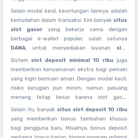
bonus yang mengesankan. Sistem ini tidak
Selain modal kecil, keuntungan lainnya adalah
hanya membuat permainan lebih terjangkau,
kemudahan dalam transaksi. Kini banyak
situs
tetapi juga memberi kesempatan kepada
slot gacor
yang bekerja sama dengan
pemain untuk belajar strategi dan memahami
berbagai e-wallet populer, salah satunya
pola kemenangan tanpa harus merogoh kocek
DANA
, untuk menyediakan layanan
slot
dalam-dalam.
deposit dana
dan
slot deposit dana 10k
.
Sistem
slot deposit minimal 10 ribu
juga
Cara depositnya pun sangat mudah — cukup
memberikan kenyamanan ekstra bagi pemain
pilih nominal Rp10.000, masukkan nomor akun
yang ingin bermain aman. Dengan modal kecil,
DANA, lalu lakukan transfer. Dalam hitungan
risiko kerugian pun minim, namun peluang
detik, saldo permainan sudah masuk dan siap
menang tetap besar karena slot gacor
digunakan untuk bermain.
biasanya memiliki RTP (Return to Player) tinggi.
Selain itu, banyak
situs slot deposit 10 ribu
Situs-situs ini sering disebut sebagai
situs
yang memberikan bonus tambahan khusus
slot gacor depo 10k
, tempat di mana peluang
bagi pengguna baru. Misalnya, bonus deposit
kemenangan lebih tinggi dibanding situs biasa.
pertama, bonus harian, hingga program referral