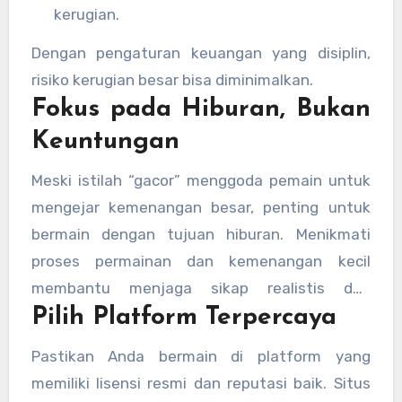
kerugian.
Dengan pengaturan keuangan yang disiplin,
risiko kerugian besar bisa diminimalkan.
Fokus pada Hiburan, Bukan
Keuntungan
Meski istilah “gacor” menggoda pemain untuk
mengejar kemenangan besar, penting untuk
bermain dengan tujuan hiburan. Menikmati
proses permainan dan kemenangan kecil
membantu menjaga sikap realistis dan
Pilih Platform Terpercaya
mengurangi tekanan emosional. Kemenangan
besar jarang terjadi dan tidak bisa dijadikan
Pastikan Anda bermain di platform yang
ekspektasi setiap sesi.
memiliki lisensi resmi dan reputasi baik. Situs