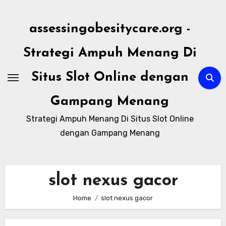
Skip
to
assessingobesitycare.org -
content
Strategi Ampuh Menang Di
Situs Slot Online dengan
Gampang Menang
Strategi Ampuh Menang Di Situs Slot Online
dengan Gampang Menang
slot nexus gacor
Home
slot nexus gacor