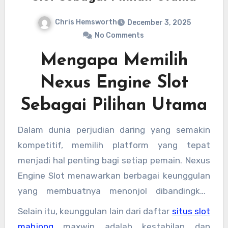
Chris Hemsworth
December 3, 2025
No Comments
Mengapa Memilih
Nexus Engine Slot
Sebagai Pilihan Utama
Dalam dunia perjudian daring yang semakin
kompetitif, memilih platform yang tepat
menjadi hal penting bagi setiap pemain. Nexus
Engine Slot menawarkan berbagai keunggulan
yang membuatnya menonjol dibandingkan
mesin slot lainnya. Salah satu alasan utama
Selain itu, keunggulan lain dari daftar
situs slot
adalah kualitas grafis yang tinggi dan animasi
mahjong
maxwin adalah kestabilan dan