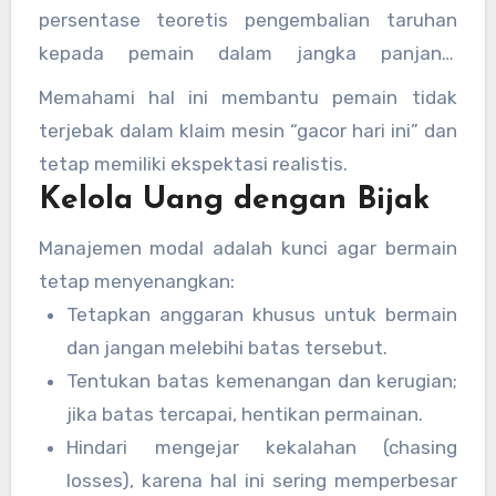
persentase teoretis pengembalian taruhan
kepada pemain dalam jangka panjang.
Misalnya, jika sebuah permainan memiliki RTP
Memahami hal ini membantu pemain tidak
96%, secara statistik dalam ribuan atau jutaan
terjebak dalam klaim mesin “gacor hari ini” dan
putaran, permainan akan mengembalikan
tetap memiliki ekspektasi realistis.
sekitar 96% dari total taruhan. RTP bukan
Kelola Uang dengan Bijak
jaminan hasil untuk sesi singkat atau satu kali
Manajemen modal adalah kunci agar bermain
bermain.
tetap menyenangkan:
Tetapkan anggaran khusus untuk bermain
dan jangan melebihi batas tersebut.
Tentukan batas kemenangan dan kerugian;
jika batas tercapai, hentikan permainan.
Hindari mengejar kekalahan (chasing
losses), karena hal ini sering memperbesar