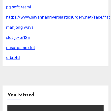
pg soft resmi
https://www.savannahriverplasticsurgery.net/face/face
mahjong ways
slot joker123
pusatgame slot
orbit4d
You Missed