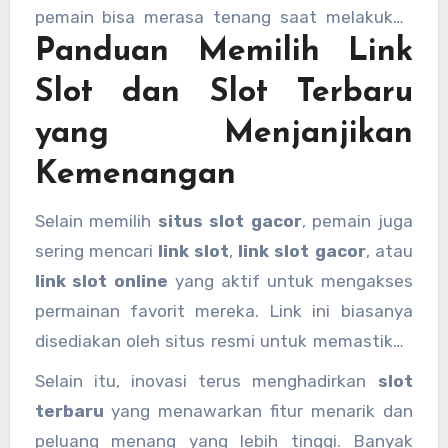
juga mencari
slot maxwin
atau
slot gacor
pemain bisa merasa tenang saat melakukan
maxwin
, yaitu slot dengan peluang
Panduan Memilih Link
transaksi deposit atau penarikan. Banyak
kemenangan maksimal. Dengan mengetahui
pemain kini memilih
situs judi slot online
Slot dan Slot Terbaru
slot yang sedang gacor, pemain bisa
gampang menang
dan
situs
meningkatkan peluang mereka untuk
yang Menjanjikan
shortnessofbreathe.com
judi slot terbaik
mendapatkan kemenangan besar dalam waktu
dan terpercaya no 1
untuk memastikan
Kemenangan
singkat.
mereka bermain di platform yang adil, cepat,
Selain memilih
situs slot gacor
, pemain juga
dan transparan.
Slot resmi
dan
slot
sering mencari
link slot
,
link slot gacor
, atau
terpercaya
juga menjadi jaminan bahwa
link slot online
yang aktif untuk mengakses
semua permainan memiliki sistem RNG
permainan favorit mereka. Link ini biasanya
(Random Number Generator) yang adil,
disediakan oleh situs resmi untuk memastikan
sehingga setiap putaran benar-benar acak dan
akses yang lancar dan aman tanpa hambatan.
tidak ada kecurangan.
Selain itu, inovasi terus menghadirkan
slot
Menggunakan link resmi juga mencegah risiko
terbaru
yang menawarkan fitur menarik dan
pencurian data atau penipuan yang bisa terjadi
peluang menang yang lebih tinggi. Banyak