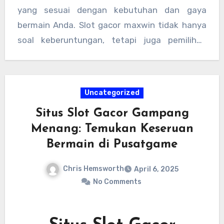
yang sesuai dengan kebutuhan dan gaya
bermain Anda. Slot gacor maxwin tidak hanya
soal keberuntungan, tetapi juga pemilihan
situs dan permainan yang tepat.
Uncategorized
Situs Slot Gacor Gampang
Menang: Temukan Keseruan
Bermain di Pusatgame
Chris Hemsworth
April 6, 2025
No Comments