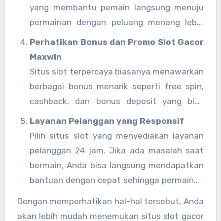
yang membantu pemain langsung menuju
permainan dengan peluang menang lebih
besar. Pastikan link tersebut berasal dari
Perhatikan Bonus dan Promo Slot Gacor
situs resmi dan bukan pihak ketiga yang
Maxwin
tidak dapat dipercaya.
Situs slot terpercaya biasanya menawarkan
berbagai bonus menarik seperti free spin,
cashback, dan bonus deposit yang bisa
memperbesar peluang Anda untuk
Layanan Pelanggan yang Responsif
mendapatkan slot maxwin.
Pilih situs slot yang menyediakan layanan
pelanggan 24 jam. Jika ada masalah saat
bermain, Anda bisa langsung mendapatkan
bantuan dengan cepat sehingga permainan
tetap lancar dan menyenangkan.
Dengan memperhatikan hal-hal tersebut, Anda
akan lebih mudah menemukan situs slot gacor