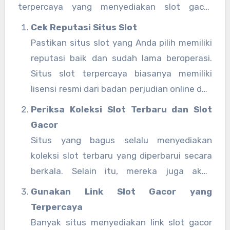
terpercaya yang menyediakan slot gacor
gampang menang:
Cek Reputasi Situs Slot
Pastikan situs slot yang Anda pilih memiliki
reputasi baik dan sudah lama beroperasi.
Situs slot terpercaya biasanya memiliki
lisensi resmi dari badan perjudian online dan
mendapatkan banyak ulasan positif dari
Periksa Koleksi Slot Terbaru dan Slot
para pemain.
Gacor
Situs yang bagus selalu menyediakan
koleksi slot terbaru yang diperbarui secara
berkala. Selain itu, mereka juga akan
memberikan informasi mengenai slot gacor
Gunakan Link Slot Gacor yang
hari ini sehingga Anda dapat memilih mesin
Terpercaya
slot yang sedang ‘panas’ untuk dimainkan.
Banyak situs menyediakan link slot gacor