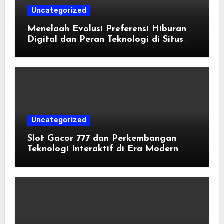
Uncategorized
Menelaah Evolusi Preferensi Hiburan
Digital dan Peran Teknologi di Situs
Slot 4D Gacor
Uncategorized
Slot Gacor 777 dan Perkembangan
Teknologi Interaktif di Era Modern