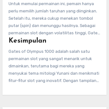
permainan ini sangat digemari oleh para
Untuk memulai permainan ini, pemain hanya
pemain slot online.
perlu memilih jumlah taruhan yang diinginkan.
Setelah itu, mereka cukup menekan tombol
putar (spin) dan menunggu hasilnya. Sebagai
permainan slot dengan volatilitas tinggi, Gates
Kesimpulan
of Olympus 1000 menawarkan kemenangan
yang lebih besar, namun dengan risiko yang
Gates of Olympus 1000 adalah salah satu
lebih tinggi pula. Oleh karena itu, penting untuk
permainan slot yang sangat menarik untuk
bermain dengan bijak dan mengatur anggaran
dimainkan, terutama bagi mereka yang
taruhan dengan baik.
menyukai tema mitologi Yunani dan menikmati
fitur-fitur slot yang inovatif. Dengan tampilan
grafis yang memukau, fitur multiplier yang
menguntungkan, serta potensi kemenangan
besar melalui free spins, permainan ini