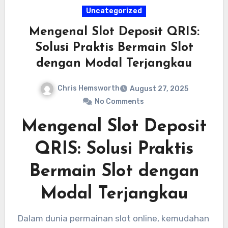
Uncategorized
Mengenal Slot Deposit QRIS:
Solusi Praktis Bermain Slot
dengan Modal Terjangkau
Chris Hemsworth
August 27, 2025
No Comments
Mengenal Slot Deposit
QRIS: Solusi Praktis
Bermain Slot dengan
Modal Terjangkau
Dalam dunia permainan slot online, kemudahan