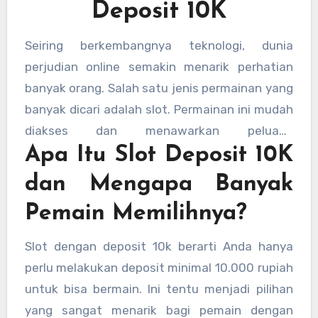
Deposit 10K
Seiring berkembangnya teknologi, dunia
perjudian online semakin menarik perhatian
banyak orang. Salah satu jenis permainan yang
banyak dicari adalah slot. Permainan ini mudah
diakses dan menawarkan peluang
Apa Itu Slot Deposit 10K
kemenangan yang menggiurkan. Salah satu
opsi yang kini banyak dicari oleh pemain adalah
dan Mengapa Banyak
slot deposit 10k. Dengan modal kecil, Anda
Pemain Memilihnya?
sudah bisa menikmati keseruan bermain slot
dengan berbagai macam fitur menarik. Artikel
Slot dengan deposit 10k berarti Anda hanya
ini akan membahas tentang situs
perlu melakukan deposit minimal 10.000 rupiah
https://www.doodlesndanes.com/pricing-
untuk bisa bermain. Ini tentu menjadi pilihan
and-services
slot depo 10k, pilihan terbaik,
yang sangat menarik bagi pemain dengan