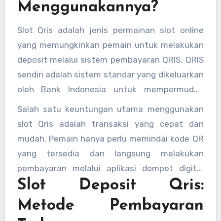
Menggunakannya?
QRIS (Quick Response Code Indonesian
Standard) semakin populer, memberikan
Slot Qris adalah jenis permainan slot online
kenyamanan dan keamanan bagi pemain yang
yang memungkinkan pemain untuk melakukan
ingin melakukan transaksi tanpa harus repot
deposit melalui sistem pembayaran QRIS. QRIS
dengan cara konvensional. Artikel ini akan
sendiri adalah sistem standar yang dikeluarkan
membahas secara rinci mengenai slot Qris,
oleh Bank Indonesia untuk mempermudah
termasuk cara bermain, keuntungan, serta
transaksi pembayaran melalui QR Code, yang
Salah satu keuntungan utama menggunakan
situs yang menawarkan slot deposit Qris.
dapat digunakan di berbagai aplikasi
slot Qris adalah transaksi yang cepat dan
pembayaran digital seperti Dana, OVO, LinkAja,
mudah. Pemain hanya perlu memindai kode QR
dan lainnya. Dengan slot Qris, pemain tidak
yang tersedia dan langsung melakukan
hanya mendapatkan pengalaman bermain
pembayaran melalui aplikasi dompet digital
yang seru, tetapi juga keuntungan dari segi
Slot Deposit Qris:
pilihan mereka. Tidak perlu lagi khawatir
kemudahan dalam melakukan transaksi
tentang keterlambatan atau masalah teknis
Metode Pembayaran
deposit.
yang sering terjadi dengan metode