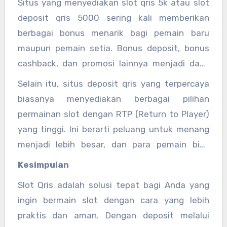
Situs yang menyediakan slot qris 5k atau slot
opsi slot deposit Qris dengan berbagai nominal
deposit qris 5000 sering kali memberikan
terjangkau, seperti slot qris 5 ribu atau slot
berbagai bonus menarik bagi pemain baru
5000. Penting untuk memilih situs yang
maupun pemain setia. Bonus deposit, bonus
terpercaya dan memiliki lisensi resmi untuk
cashback, dan promosi lainnya menjadi daya
menjamin keamanan transaksi dan keadilan
tarik tersendiri bagi para pemain. Situs yang
Selain itu, situs deposit qris yang terpercaya
permainan.
baik biasanya juga menyediakan layanan
biasanya menyediakan berbagai pilihan
customer service yang siap membantu 24 jam,
permainan slot dengan RTP (Return to Player)
sehingga pemain bisa merasa tenang dan
yang tinggi. Ini berarti peluang untuk menang
nyaman saat mengalami masalah dalam
menjadi lebih besar, dan para pemain bisa
melakukan transaksi atau saat bermain.
merasakan pengalaman bermain yang lebih
Kesimpulan
memuaskan.
Slot Qris adalah solusi tepat bagi Anda yang
ingin bermain slot dengan cara yang lebih
praktis dan aman. Dengan deposit melalui