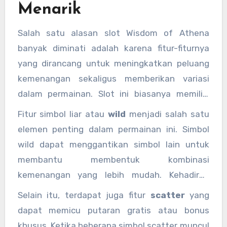
Menarik
Salah satu alasan slot Wisdom of Athena
banyak diminati adalah karena fitur-fiturnya
yang dirancang untuk meningkatkan peluang
kemenangan sekaligus memberikan variasi
dalam permainan. Slot ini biasanya memiliki
beberapa gulungan dengan sejumlah garis
Fitur simbol liar atau
wild
menjadi salah satu
pembayaran yang memungkinkan banyak
elemen penting dalam permainan ini. Simbol
kombinasi kemenangan.
wild dapat menggantikan simbol lain untuk
membantu membentuk kombinasi
kemenangan yang lebih mudah. Kehadiran
simbol ini membuat permainan menjadi lebih
Selain itu, terdapat juga fitur
scatter
yang
dinamis dan meningkatkan potensi hadiah.
dapat memicu putaran gratis atau bonus
khusus. Ketika beberapa simbol scatter muncul