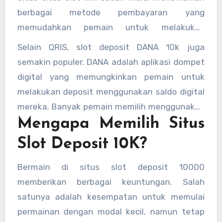
berbagai metode pembayaran yang
memudahkan pemain untuk melakukan
deposit maupun penarikan. Salah satunya
Selain QRIS, slot deposit DANA 10k juga
adalah QRIS slot. QRIS (Quick Response Code
semakin populer. DANA adalah aplikasi dompet
Indonesian Standard) adalah metode
digital yang memungkinkan pemain untuk
pembayaran yang sangat populer di Indonesia.
melakukan deposit menggunakan saldo digital
Dengan menggunakan QRIS, pemain dapat
mereka. Banyak pemain memilih menggunakan
melakukan deposit atau withdraw dengan
Mengapa Memilih Situs
DANA karena proses transaksi yang cepat dan
cepat dan aman, hanya dengan memindai kode
mudah. Tidak hanya itu, beberapa situs juga
Slot Deposit 10K?
QR menggunakan aplikasi perbankan atau
menyediakan berbagai pilihan lain seperti slot
dompet digital.
deposit dana untuk memberikan kenyamanan
Bermain di situs slot deposit 10000
lebih bagi para pemain.
memberikan berbagai keuntungan. Salah
satunya adalah kesempatan untuk memulai
permainan dengan modal kecil, namun tetap