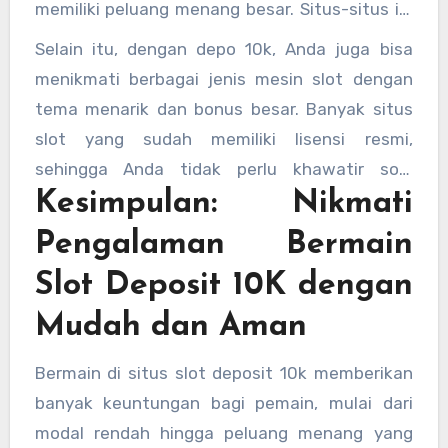
memiliki peluang menang besar. Situs-situs ini
sering kali menawarkan berbagai promosi
Selain itu, dengan depo 10k, Anda juga bisa
menarik, seperti bonus deposit, free spin, dan
menikmati berbagai jenis mesin slot dengan
cashback, yang bisa meningkatkan peluang
tema menarik dan bonus besar. Banyak situs
Anda dalam meraih kemenangan.
slot yang sudah memiliki lisensi resmi,
sehingga Anda tidak perlu khawatir soal
Kesimpulan: Nikmati
keamanan dan keadilan permainan. Slot gacor
depo 10k yang tersedia di banyak situs kini
Pengalaman Bermain
menawarkan pengalaman bermain yang
Slot Deposit 10K dengan
menyenangkan dengan peluang menang yang
lebih sering, atau lebih dikenal dengan istilah
Mudah dan Aman
“gacor”.
Bermain di situs slot deposit 10k memberikan
banyak keuntungan bagi pemain, mulai dari
modal rendah hingga peluang menang yang