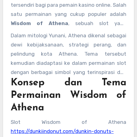
tersendiri bagi para pemain kasino online. Salah
satu permainan yang cukup populer adalah
Wisdom of Athena
, sebuah slot yang
mengangkat kisah dan simbol dari mitologi
Dalam mitologi Yunani, Athena dikenal sebagai
Yunani. Dengan tampilan visual yang elegan
dewi kebijaksanaan, strategi perang, dan
serta fitur permainan yang menarik, slot ini
pelindung kota Athena. Tema tersebut
berhasil memberikan pengalaman bermain
kemudian diadaptasi ke dalam permainan slot
yang tidak hanya menghibur tetapi juga penuh
dengan berbagai simbol yang terinspirasi dari
nuansa legenda klasik.
Konsep dan Tema
artefak kuno, prajurit Yunani, hingga kuil
megah yang identik dengan peradaban Yunani
Permainan Wisdom of
kuno. Hal ini membuat permainan terasa lebih
Athena
hidup dan memberikan sensasi petualangan
bagi pemain.
Slot Wisdom of Athena
https://dunkiindonut.com/dunkin-donuts-