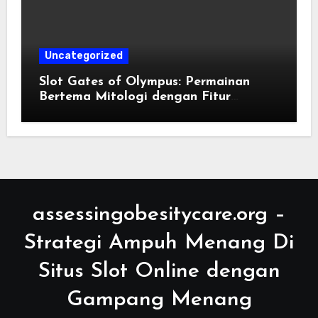
Uncategorized
Slot Gates of Olympus: Permainan
Bertema Mitologi dengan Fitur
Menarik
assessingobesitycare.org –
Strategi Ampuh Menang Di
Situs Slot Online dengan
Gampang Menang