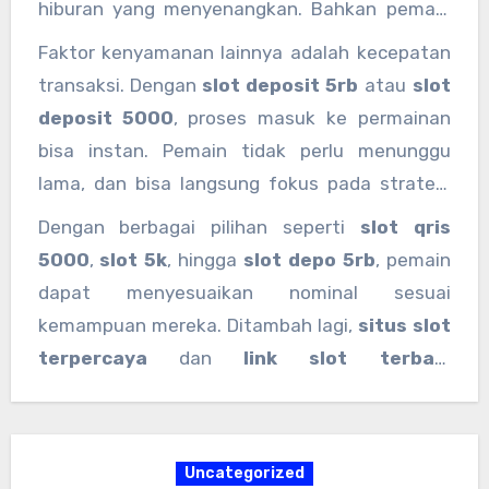
hiburan
yang
menyenangkan.
Bahkan
pemain
baru
bisa
mencoba
slot
5k
dengan
modal
Faktor
kenyamanan
lainnya
adalah
kecepatan
minimal,
namun
tetap
berkesempatan
transaksi.
Dengan
slot
deposit
5rb
atau
slot
mendapatkan
kemenangan
besar.
deposit
5000
,
proses
masuk
ke
permainan
bisa
instan.
Pemain
tidak
perlu
menunggu
lama,
dan
bisa
langsung
fokus
pada
strategi
bermain.
Ditambah
lagi,
fitur
slot
depo
5k
qris
Dengan
berbagai
pilihan
seperti
slot
qris
mendukung
fleksibilitas
pembayaran
yang
5000
,
slot
5k
,
hingga
slot
depo
5rb
,
pemain
modern,
sehingga
pengalaman
bermain
dapat
menyesuaikan
nominal
sesuai
menjadi
lebih
menyenangkan
dan
efisien.
kemampuan
mereka.
Ditambah
lagi,
situs
slot
terpercaya
dan
link
slot
terbaik
memastikan
setiap
transaksi
aman,
sehingga
pemain
bisa
menikmati
permainan
tanpa
rasa
khawatir.
Uncategorized