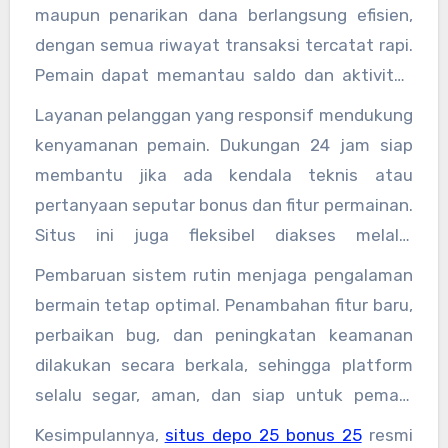
maupun penarikan dana berlangsung efisien,
dengan semua riwayat transaksi tercatat rapi.
Pemain dapat memantau saldo dan aktivitas
akun dengan mudah sehingga fokus tetap
Layanan pelanggan yang responsif mendukung
pada permainan.
kenyamanan pemain. Dukungan 24 jam siap
membantu jika ada kendala teknis atau
pertanyaan seputar bonus dan fitur permainan.
Situs ini juga fleksibel diakses melalui
komputer, tablet, maupun ponsel pintar tanpa
Pembaruan sistem rutin menjaga pengalaman
mengurangi kualitas tampilan atau performa.
bermain tetap optimal. Penambahan fitur baru,
perbaikan bug, dan peningkatan keamanan
dilakukan secara berkala, sehingga platform
selalu segar, aman, dan siap untuk pemain
aktif.
Kesimpulannya,
situs depo 25 bonus 25
resmi