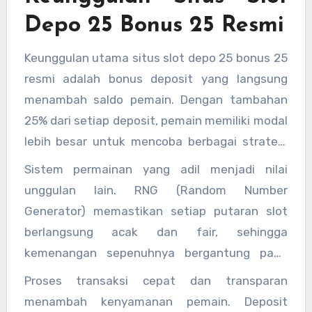
memanfaatkannya secara maksimal. Dengan
Depo 25 Bonus 25 Resmi
begitu, pengalaman bermain menjadi lebih
seru, aman, dan menguntungkan.
Keunggulan utama situs slot depo 25 bonus 25
resmi adalah bonus deposit yang langsung
menambah saldo pemain. Dengan tambahan
25% dari setiap deposit, pemain memiliki modal
lebih besar untuk mencoba berbagai strategi
dan meningkatkan peluang menang. Bonus ini
Sistem permainan yang adil menjadi nilai
sangat menguntungkan bagi pemain baru
unggulan lain. RNG (Random Number
maupun pemain setia yang ingin meraih
Generator) memastikan setiap putaran slot
kemenangan lebih tinggi.
berlangsung acak dan fair, sehingga
kemenangan sepenuhnya bergantung pada
keberuntungan dan strategi pemain.
Proses transaksi cepat dan transparan
menambah kenyamanan pemain. Deposit