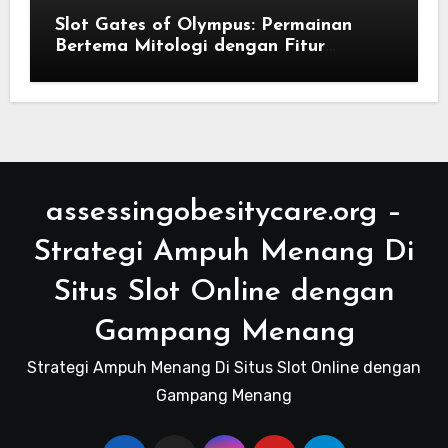
Slot Gates of Olympus: Permainan
Bertema Mitologi dengan Fitur
Menarik
assessingobesitycare.org –
Strategi Ampuh Menang Di
Situs Slot Online dengan
Gampang Menang
Strategi Ampuh Menang Di Situs Slot Online dengan
Gampang Menang