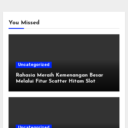
You Missed
Uncategorized
Rahasia Meraih Kemenangan Besar
Melalui Fitur Scatter Hitam Slot
Mahjong Ways
Uncategorized