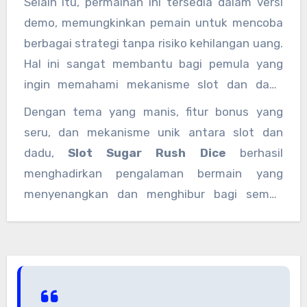
Selain itu, permainan ini tersedia dalam versi
mendapatkan bonus tambahan. Strategi yang
demo, memungkinkan pemain untuk mencoba
sederhana namun efektif adalah mengatur
berbagai strategi tanpa risiko kehilangan uang.
taruhan sesuai dengan modal dan
Hal ini sangat membantu bagi pemula yang
memanfaatkan fitur lemparan dadu untuk
ingin memahami mekanisme slot dan dadu
memaksimalkan kemenangan.
secara menyeluruh sebelum bermain dengan
Dengan tema yang manis, fitur bonus yang
taruhan asli.
seru, dan mekanisme unik antara slot dan
dadu,
Slot Sugar Rush Dice
berhasil
menghadirkan pengalaman bermain yang
menyenangkan dan menghibur bagi semua
kalangan pemain.