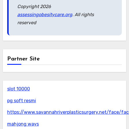
Copyright 2026
assessingobesitycare.org
. All rights
reserved
Partner Site
slot 10000
pg soft resmi
https://www.savannahriverplasticsurgery.net/face/face
mahjong ways