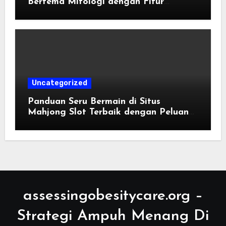
Bertema Mitologi dengan Fitur
Menarik
Uncategorized
Panduan Seru Bermain di Situs
Mahjong Slot Terbaik dengan Peluang
Maxwin
assessingobesitycare.org –
Strategi Ampuh Menang Di