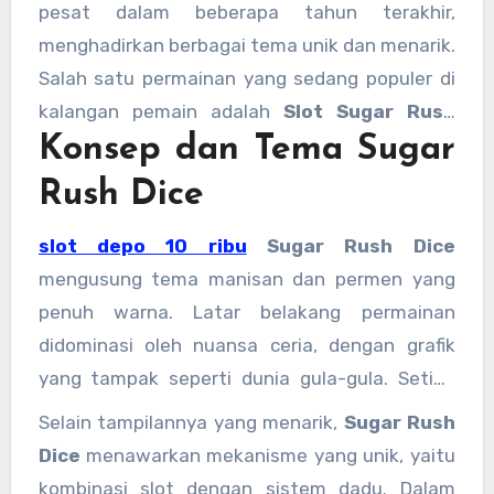
pesat dalam beberapa tahun terakhir,
menghadirkan berbagai tema unik dan menarik.
Salah satu permainan yang sedang populer di
kalangan pemain adalah
Slot Sugar Rush
Konsep dan Tema Sugar
Dice
. Permainan ini menawarkan pengalaman
bermain yang berbeda dengan konsep yang
Rush Dice
manis dan penuh warna, sekaligus memberikan
kesempatan untuk meraih kemenangan besar.
slot depo 10 ribu
Sugar Rush Dice
Sugar Rush Dice menggabungkan elemen klasik
mengusung tema manisan dan permen yang
slot dengan mekanisme dadu yang seru,
penuh warna. Latar belakang permainan
membuatnya cocok bagi pemain yang mencari
didominasi oleh nuansa ceria, dengan grafik
hiburan sekaligus tantangan.
yang tampak seperti dunia gula-gula. Setiap
simbol yang muncul di gulungan membawa
Selain tampilannya yang menarik,
Sugar Rush
nuansa manis, mulai dari permen karet,
Dice
menawarkan mekanisme yang unik, yaitu
cokelat, hingga kue kering yang menggoda.
kombinasi slot dengan sistem dadu. Dalam