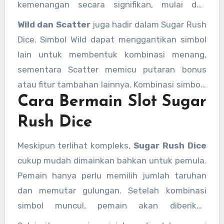
kemenangan secara signifikan, mulai dari
pengganda hingga tambahan kredit
Wild dan Scatter
juga hadir dalam Sugar Rush
permainan. Fitur ini membuat setiap putaran
Dice. Simbol Wild dapat menggantikan simbol
terasa lebih menegangkan dan mendebarkan,
lain untuk membentuk kombinasi menang,
karena setiap lemparan bisa mengubah hasil
sementara Scatter memicu putaran bonus
akhir secara drastis.
atau fitur tambahan lainnya. Kombinasi simbol-
Cara Bermain Slot Sugar
simbol ini menciptakan dinamika permainan
yang seru dan tak terduga, sehingga pemain
Rush Dice
selalu menantikan putaran berikutnya.
Meskipun terlihat kompleks,
Sugar Rush Dice
cukup mudah dimainkan bahkan untuk pemula.
Pemain hanya perlu memilih jumlah taruhan
dan memutar gulungan. Setelah kombinasi
simbol muncul, pemain akan diberikan
kesempatan untuk melempar dadu dan