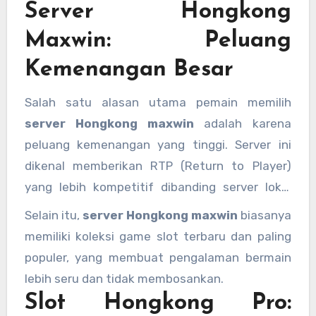
Server Hongkong
dengan peluang kemenangan tinggi dan akses
cepat. Dalam artikel ini, kami akan membahas
Maxwin: Peluang
berbagai aspek terkait
server Hongkong
Kemenangan Besar
maxwin
,
server slot luar Hongkong
, dan opsi
terbaik untuk bermain slot online.
Salah satu alasan utama pemain memilih
server Hongkong maxwin
adalah karena
peluang kemenangan yang tinggi. Server ini
dikenal memberikan RTP (Return to Player)
yang lebih kompetitif dibanding server lokal
lainnya, sehingga peluang mendapatkan
Selain itu,
server Hongkong maxwin
biasanya
kombinasi menang maksimal menjadi lebih
memiliki koleksi game slot terbaru dan paling
besar.
populer, yang membuat pengalaman bermain
lebih seru dan tidak membosankan.
Slot Hongkong Pro: