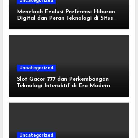
Uncategorized
Menelaah Evolusi Preferensi Hiburan
Digital dan Peran Teknologi di Situs
Slot 4D Gacor
Uncategorized
Slot Gacor 777 dan Perkembangan
Teknologi Interaktif di Era Modern
Uncategorized