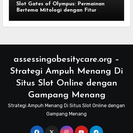
Slot Gates of Olympus: Permainan
Bertema Mitologi dengan Fitur
Menarik
assessingobesitycare.org –
Strategi Ampuh Menang Di
Situs Slot Online dengan
Gampang Menang
Strategi Ampuh Menang Di Situs Slot Online dengan
Gampang Menang