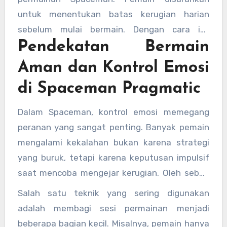
keamanan modal.
untuk menentukan batas kerugian harian
sebelum mulai bermain. Dengan cara ini,
Pendekatan Bermain
pemain dapat menghindari keputusan
emosional saat mengalami kekalahan
Aman dan Kontrol Emosi
beruntun. Disiplin dalam mengikuti batas yang
di Spaceman Pragmatic
sudah ditentukan sering kali menjadi pembeda
antara pengalaman bermain yang sehat dan
Dalam
Spaceman
, kontrol emosi memegang
kerugian yang tidak terkendali.
peranan yang sangat penting. Banyak pemain
mengalami kekalahan bukan karena strategi
yang buruk, tetapi karena keputusan impulsif
saat mencoba mengejar kerugian. Oleh sebab
itu, menjaga ketenangan saat bermain
Salah satu teknik yang sering digunakan
menjadi bagian penting dari strategi yang
adalah membagi sesi permainan menjadi
disebut “anti kalah”.
beberapa bagian kecil. Misalnya, pemain hanya