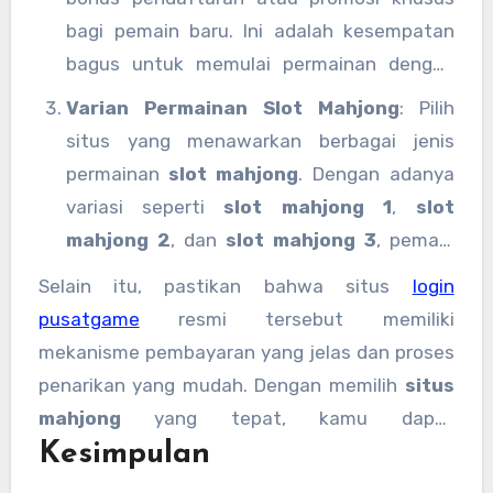
bagi pemain baru. Ini adalah kesempatan
bagus untuk memulai permainan dengan
modal tambahan. Jangan lupa untuk
Varian Permainan Slot Mahjong
: Pilih
memanfaatkan fitur
link mahjong
yang
situs yang menawarkan berbagai jenis
sering digunakan oleh pemain untuk
permainan
slot mahjong
. Dengan adanya
mengakses bonus atau promosi tertentu.
variasi seperti
slot mahjong 1
,
slot
mahjong 2
, dan
slot mahjong 3
, pemain
memiliki banyak pilihan untuk menemukan
Selain itu, pastikan bahwa situs
login
mesin slot yang paling cocok dengan gaya
pusatgame
resmi tersebut memiliki
permainan mereka. Situs yang menyediakan
mekanisme pembayaran yang jelas dan proses
berbagai pilihan akan lebih menarik karena
penarikan yang mudah. Dengan memilih
situs
menawarkan pengalaman bermain yang
mahjong
yang tepat, kamu dapat
lebih beragam.
Kesimpulan
memaksimalkan peluang untuk menang,
terutama jika sedang mencari
slot mahjong