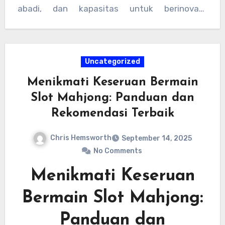
kolaboratif. Integrasi dengan teknologi VR juga
abadi, dan kapasitas untuk berinovasi.
bukan tidak mungkin, menciptakan
Keberhasilan serinya terletak pada
pengalaman imersif di dalam ruangan Mahjong
keseimbangan antara menghormati akar
tradisional.
klasiknya dan keberanian untuk bereksperimen
Uncategorized
dengan format slot modern. Untuk
Menikmati Keseruan Bermain
menikmatinya secara maksimal, pelajarilah
Slot Mahjong: Panduan dan
evolusinya, pahami pola dan hierarki simbol di
Rekomendasi Terbaik
versi yang Anda mainkan, dan selalu dekati
dengan strategi pengelolaan bankroll yang
Chris Hemsworth
September 14, 2025
disiplin. Dengan demikian, setiap putaran tidak
No Comments
hanya menjadi perjudian, tetapi juga sebuah
Menikmati Keseruan
permainan strategi dan penghargaan terhadap
keanggunan desainnya.
Bermain Slot Mahjong:
Panduan dan