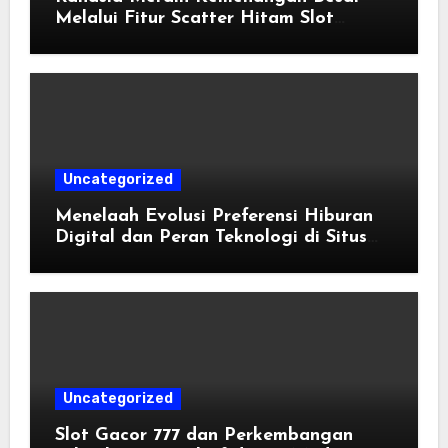
Melalui Fitur Scatter Hitam Slot
Mahjong Ways
Uncategorized
Menelaah Evolusi Preferensi Hiburan
Digital dan Peran Teknologi di Situs
Slot 4D Gacor
Uncategorized
Slot Gacor 777 dan Perkembangan