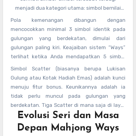
menjadi dua kategori utama: simbol bernilai
rendah (didesain seperti ubin Mahjong klasik:
Pola kemenangan dibangun dengan
Bunga, Bambu, dan Lingkaran) dan simbol
mencocokkan minimal 3 simbol identik pada
bernilai tinggi (biasanya berupa Karakter Cina
gulungan yang berdekatan, dimulai dari
yang artistik atau ikon budaya Asia lainnya
gulungan paling kiri. Keajaiban sistem “Ways”
seperti Naga atau Koin Keberuntungan).
terlihat ketika Anda mendapatkan 5 simbol
yang sama di setiap gulungan. Dengan 5
Simbol Scatter (biasanya berupa Lukisan
gulungan dan 3 simbol per gulungan
Gulung atau Kotak Hadiah Emas) adalah kunci
(konfigurasi 5×3), ini dapat menciptakan
menuju fitur bonus. Keunikannya adalah ia
hingga 243 cara menang. Namun, versi terbaru
tidak perlu muncul pada gulungan yang
seperti Mahjong Ways 2 sering menggunakan
berdekatan. Tiga Scatter di mana saja di layar
konfigurasi 6×4 (6 gulungan, 4 simbol per baris),
Evolusi Seri dan Masa
sudah cukup untuk membuka pintu putaran
yang secara matematis dapat menghasilkan
gratis. Selama putaran gratis inilah polanya
Depan Mahjong Ways
hingga 4.096 cara menang dalam kondisi
sering berubah: simbol bernilai rendah sering