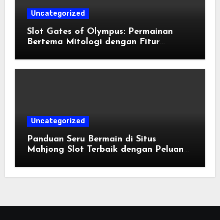
Uncategorized
Slot Gates of Olympus: Permainan
Bertema Mitologi dengan Fitur
Menarik
Uncategorized
Panduan Seru Bermain di Situs
Mahjong Slot Terbaik dengan Peluang
Maxwin