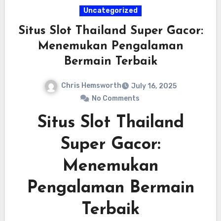
Uncategorized
Situs Slot Thailand Super Gacor:
Menemukan Pengalaman
Bermain Terbaik
Chris Hemsworth
July 16, 2025
No Comments
Situs Slot Thailand
Super Gacor:
Menemukan
Pengalaman Bermain
Terbaik