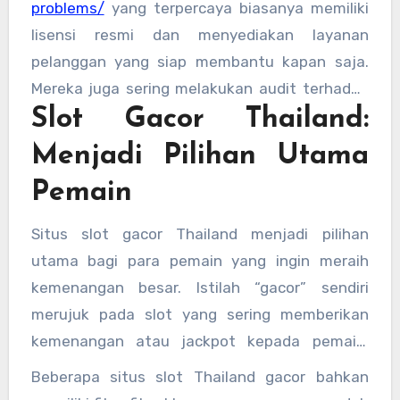
problems/
yang terpercaya biasanya memiliki
telah terbukti memberikan layanan terbaik dan
lisensi resmi dan menyediakan layanan
perlindungan data pribadi yang aman.
pelanggan yang siap membantu kapan saja.
Mereka juga sering melakukan audit terhadap
Slot Gacor Thailand:
permainan mereka untuk memastikan bahwa
permainan yang ditawarkan adil dan tidak
Menjadi Pilihan Utama
curang. Oleh karena itu, memilih situs yang
Pemain
terpercaya akan memberikan rasa aman saat
bermain slot online.
Situs slot gacor Thailand menjadi pilihan
utama bagi para pemain yang ingin meraih
kemenangan besar. Istilah “gacor” sendiri
merujuk pada slot yang sering memberikan
kemenangan atau jackpot kepada pemain.
Situs slot dengan server Thailand gacor ini
Beberapa situs slot Thailand gacor bahkan
menawarkan pengalaman bermain yang