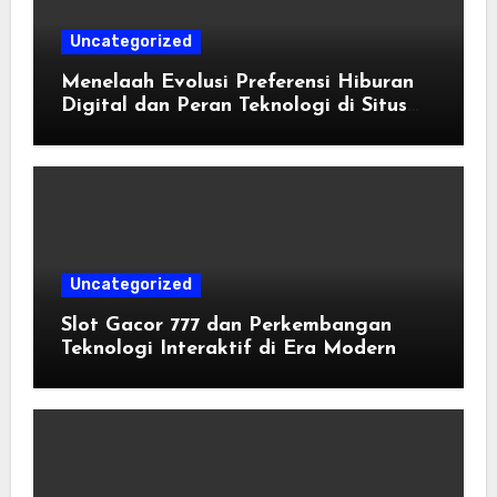
Uncategorized
Menelaah Evolusi Preferensi Hiburan
Digital dan Peran Teknologi di Situs
Slot 4D Gacor
Uncategorized
Slot Gacor 777 dan Perkembangan
Teknologi Interaktif di Era Modern