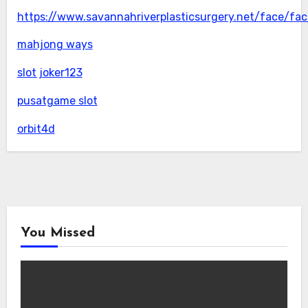
https://www.savannahriverplasticsurgery.net/face/face
mahjong ways
slot joker123
pusatgame slot
orbit4d
You Missed