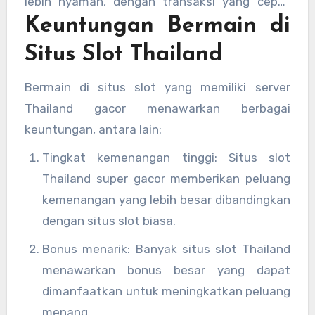
lebih nyaman, dengan transaksi yang cepat
Keuntungan Bermain di
dan tanpa masalah.
Situs Slot Thailand
Bermain di situs slot yang memiliki server
Thailand gacor menawarkan berbagai
keuntungan, antara lain:
Tingkat kemenangan tinggi: Situs slot
Thailand super gacor memberikan peluang
kemenangan yang lebih besar dibandingkan
dengan situs slot biasa.
Bonus menarik: Banyak situs slot Thailand
menawarkan bonus besar yang dapat
dimanfaatkan untuk meningkatkan peluang
menang.