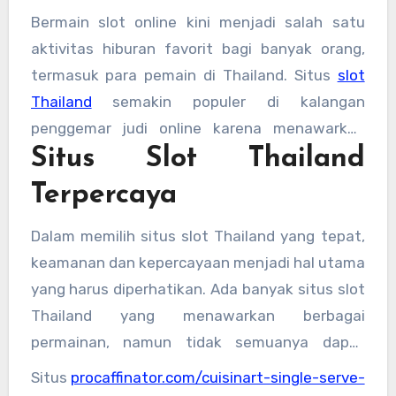
Bermain slot online kini menjadi salah satu
aktivitas hiburan favorit bagi banyak orang,
termasuk para pemain di Thailand. Situs
slot
Thailand
semakin populer di kalangan
penggemar judi online karena menawarkan
Situs Slot Thailand
berbagai permainan menarik dan peluang besar
untuk memenangkan hadiah besar. Salah satu
Terpercaya
yang menjadi sorotan adalah slot server
Thailand super gacor, yang dikenal memiliki
Dalam memilih situs slot Thailand yang tepat,
tingkat kemenangan lebih tinggi dan
keamanan dan kepercayaan menjadi hal utama
pengalaman bermain yang mengasyikkan.
yang harus diperhatikan. Ada banyak situs slot
Thailand yang menawarkan berbagai
permainan, namun tidak semuanya dapat
dipercaya. Sebagai pemain, penting untuk
Situs
procaffinator.com/cuisinart-single-serve-
memilih situs slot Thailand terpercaya yang