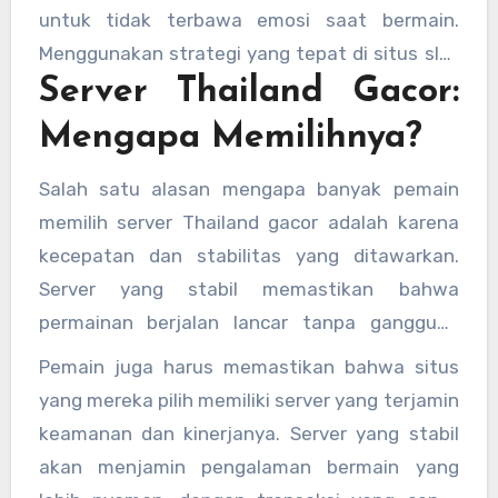
untuk tidak terbawa emosi saat bermain.
Menggunakan strategi yang tepat di situs slot
Server Thailand Gacor:
Thailand dapat meningkatkan peluang Anda
untuk meraih kemenangan.
Mengapa Memilihnya?
Salah satu alasan mengapa banyak pemain
memilih server Thailand gacor adalah karena
kecepatan dan stabilitas yang ditawarkan.
Server yang stabil memastikan bahwa
permainan berjalan lancar tanpa gangguan
teknis, yang sangat penting bagi kenyamanan
Pemain juga harus memastikan bahwa situs
pemain. Selain itu, server yang gacor juga
yang mereka pilih memiliki server yang terjamin
dapat mempengaruhi peluang kemenangan
keamanan dan kinerjanya. Server yang stabil
karena mesin slot di server ini lebih sering
akan menjamin pengalaman bermain yang
memberikan hadiah besar.