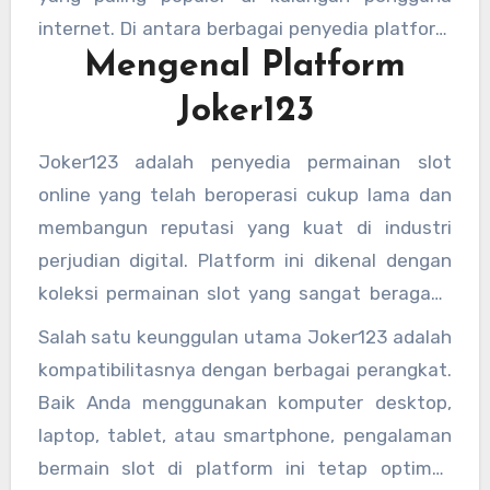
internet. Di antara berbagai penyedia platform
Mengenal Platform
slot yang ada, Joker123 menonjol sebagai
salah satu yang paling terpercaya dan inovatif.
Joker123
Platform ini tidak hanya menawarkan beragam
permainan slot yang menarik, tetapi juga
Joker123 adalah penyedia permainan slot
menyediakan pengalaman bermain yang aman,
online yang telah beroperasi cukup lama dan
adil, dan menghibur bagi para penggemarnya.
membangun reputasi yang kuat di industri
perjudian digital. Platform ini dikenal dengan
koleksi permainan slot yang sangat beragam,
mulai dari tema klasik hingga modern, dengan
Salah satu keunggulan utama Joker123 adalah
grafis yang menarik dan fitur bonus yang
kompatibilitasnya dengan berbagai perangkat.
menggiurkan.
Baik Anda menggunakan komputer desktop,
laptop, tablet, atau smartphone, pengalaman
bermain slot di platform ini tetap optimal.