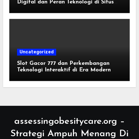
Digital dan Peran Teknologi di Situs
Slot 4D Gacor
Uncategorized
Slot Gacor 777 dan Perkembangan
Teknologi Interaktif di Era Modern
assessingobesitycare.org –
Strategi Ampuh Menang Di