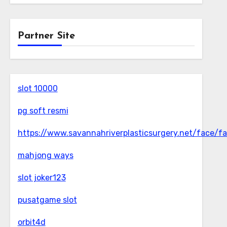
Partner Site
slot 10000
pg soft resmi
https://www.savannahriverplasticsurgery.net/face/fa
mahjong ways
slot joker123
pusatgame slot
orbit4d