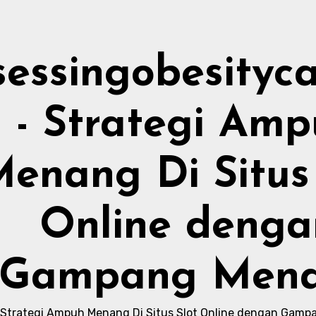
sessingobesityca
- Strategi Am
enang Di Situs 
Online denga
Gampang Men
Strategi Ampuh Menang Di Situs Slot Online dengan Gam