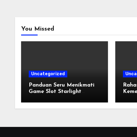
You Missed
Uncategorized
Unca
Panduan Seru Menikmati
Raha
Game Slot Starlight
Keme
Princess untuk Meraih
Melal
Kemenangan Maksimal
Hita