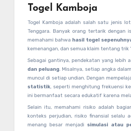
Togel Kamboja
Togel Kamboja adalah salah satu jenis lo
Tenggara. Banyak orang tertarik dengan is
memahami bahwa
hasil togel sepenuhny
kemenangan, dan semua klaim tentang trik “
Sebagai gantinya, pendekatan yang lebih
dan peluang
. Misalnya, setiap angka dal
muncul di setiap undian. Dengan mempelajar
statistik
, seperti menghitung frekuensi ke
ini bermanfaat secara edukatif karena mel
tanpa menaruh uang nyata.
Selain itu, memahami risiko adalah bagian
konteks perjudian, risiko finansial selal
menang besar menjadi
simulasi atau p