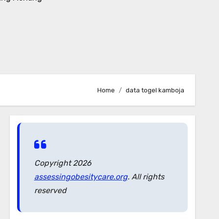
Home
data togel kamboja
Copyright 2026
assessingobesitycare.org
. All rights
reserved