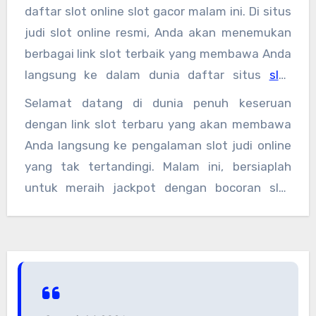
berbagai pilihan menarik dan promo
daftar slot online slot gacor malam ini. Di situs
dari judi slot online gacor hingga pilihan terbaru
menguntungkan, jadi pastikan untuk
judi slot online resmi, Anda akan menemukan
dalam situs slot gacor terpercaya. Jangan
mengeksplorasi situs slot terbaru yang siap
berbagai link slot terbaik yang membawa Anda
lewatkan kesempatan emas ini; klik link slot
memanjakan semua penggemar game kasino
langsung ke dalam dunia daftar situs
slot
sekarang dan nikmati keseruan tanpa batas
daring.
gacor maxwin
gampang maxwin. Nikmati
dalam menjelajahi semua fitur menarik dari
Selamat datang di dunia penuh keseruan
pengalaman bermain di bandar slot terpercaya
situs slot terbaru yang siap memberikan
dengan link slot terbaru yang akan membawa
yang menawarkan bocoran slot gacor hari ini,
hadiah spektakuler untuk para pemainnya.
Anda langsung ke pengalaman slot judi online
sehingga peluang menang semakin besar.
yang tak tertandingi. Malam ini, bersiaplah
Dengan koleksi permainan dari situs judi slot
untuk meraih jackpot dengan bocoran slot
terkemuka, setiap putaran menjadi lebih
gacor hari ini yang kami sajikan khusus untuk
mendebarkan dan menguntungkan. Jangan
para pecinta permainan. Di sini, Anda bisa
lewatkan kesempatan untuk mencoba variasi
menemukan berbagai pilihan menarik dari
terbaru dari situs slot gacor terpercaya yang
bandar slot terkemuka dan terpercaya. Nikmati
siap memanjakan para pecinta game dengan
sensasi bermain di platform judi slot online
jackpot fantastis. Bergabunglah sekarang juga
gacor, di mana setiap putaran bisa menjadi