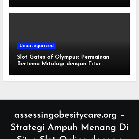
Uncategorized
Slot Gates of Olympus: Permainan
Bertema Mitologi dengan Fitur
Menarik
assessingobesitycare.org –
Strategi Ampuh Menang Di