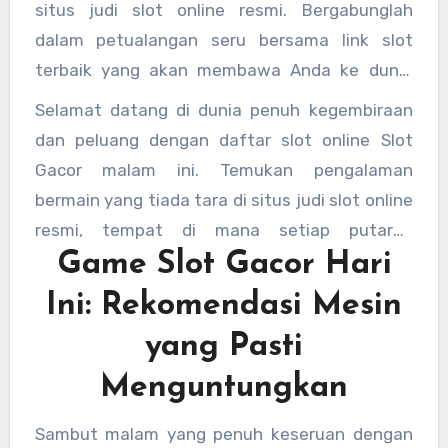
situs judi slot online resmi. Bergabunglah
dalam petualangan seru bersama link slot
terbaik yang akan membawa Anda ke dunia
penuh peluang dan kemenangan. Jangan
Selamat datang di dunia penuh kegembiraan
lewatkan bocoran slot gacor hari ini yang bisa
dan peluang dengan daftar slot online Slot
meningkatkan peluang menang Anda, karena
Gacor malam ini. Temukan pengalaman
kami memiliki informasi eksklusif mengenai
bermain yang tiada tara di situs judi slot online
permainan favorit para pemain hebat. Di
resmi, tempat di mana setiap putaran
bandar slot terpercaya, setiap putaran
Game Slot Gacor Hari
membawa Anda lebih dekat pada kemenangan
memberikan sensasi mendebarkan dan hadiah
besar. Dengan bocoran slot gacor hari ini, Anda
Ini: Rekomendasi Mesin
menggiurkan. Nikmati pengalaman judi slot
tidak hanya akan merasakan sensasi bermain,
online gacor dengan koleksi permainan dari
yang Pasti
tetapi juga memiliki strategi untuk
situs judi slot terkemuka yang menawarkan
memaksimalkan peluang menang.
Menguntungkan
teknologi terbaru untuk kenyamanan bermain
Bergabunglah dengan bandar slot terpercaya
Anda. Situs slot gacor terpercaya hadir dengan
Sambut malam yang penuh keseruan dengan
yang menawarkan berbagai permainan menarik