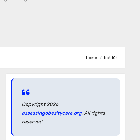
Home
bet 10k
Copyright 2026
assessingobesitycare.org
. All rights
reserved