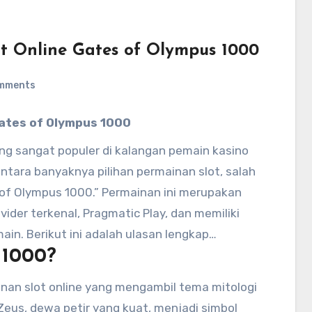
t Online Gates of Olympus 1000
mments
Gates of Olympus 1000
ang sangat populer di kalangan pemain kasino
antara banyaknya pilihan permainan slot, salah
 of Olympus 1000.” Permainan ini merupakan
vider terkenal, Pragmatic Play, dan memiliki
in. Berikut ini adalah ulasan lengkap
 1000?
lympus 1000
.
nan slot online yang mengambil tema mitologi
eus, dewa petir yang kuat, menjadi simbol