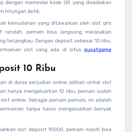
up dengan memindai kode QR yang disediakan
am hitungan detik.
ah kemudahan yang ditawarkan oleh slot qris
if rendah, pemain bisa langsung merasakan
g terjangkau. Dengan deposit sebesar 10 ribu,
ermainan slot yang ada di situs
pusatgame
posit 10 Ribu
di dunia perjudian online, pilihan untuk slot
ngan hanya mengeluarkan 10 ribu, pemain sudah
lot online. Sebagai pemain pemula, ini adalah
permainan tanpa harus mengeluarkan banyak
 bahkan slot deposit 10000, pemain masih bisa