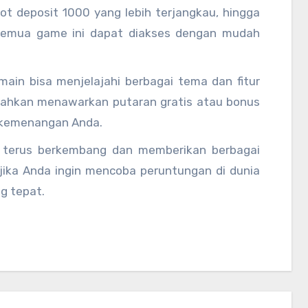
slot deposit 1000 yang lebih terjangkau, hingga
 Semua game ini dapat diakses dengan mudah
main bisa menjelajahi berbagai tema dan fitur
bahkan menawarkan putaran gratis atau bonus
 kemenangan Anda.
0k terus berkembang dan memberikan berbagai
 jika Anda ingin mencoba peruntungan di dunia
ng tepat.