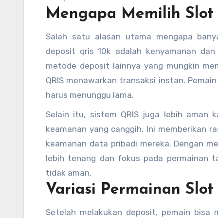
Mengapa Memilih Slot
Salah satu alasan utama mengapa bany
deposit qris 10k adalah kenyamanan dan
metode deposit lainnya yang mungkin mem
QRIS menawarkan transaksi instan. Pemain
harus menunggu lama.
Selain itu, sistem QRIS juga lebih aman k
keamanan yang canggih. Ini memberikan r
keamanan data pribadi mereka. Dengan meng
lebih tenang dan fokus pada permainan ta
tidak aman.
Variasi Permainan Slot
Setelah melakukan deposit, pemain bisa 