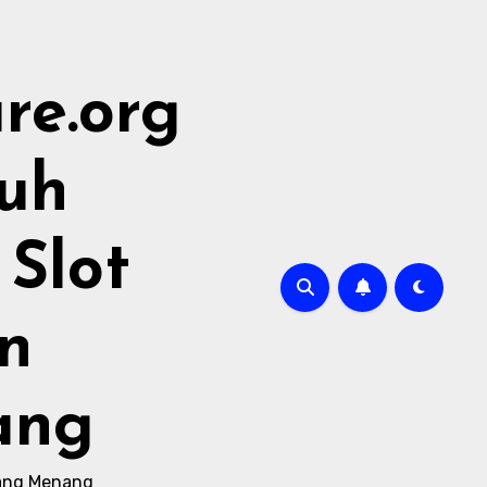
re.org
puh
Slot
n
ang
pang Menang