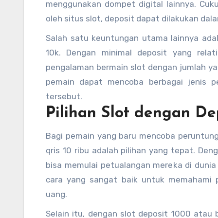
menggunakan dompet digital lainnya. Cuk
oleh situs slot, deposit dapat dilakukan dal
Salah satu keuntungan utama lainnya adal
10k. Dengan minimal deposit yang relat
pengalaman bermain slot dengan jumlah yan
pemain dapat mencoba berbagai jenis p
tersebut.
Pilihan Slot dengan De
Bagi pemain yang baru mencoba peruntungan 
qris 10 ribu adalah pilihan yang tepat. De
bisa memulai petualangan mereka di dunia s
cara yang sangat baik untuk memahami 
uang.
Selain itu, dengan slot deposit 1000 atau