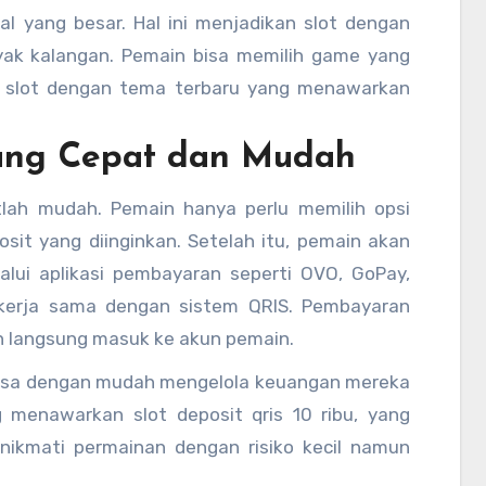
al yang besar. Hal ini menjadikan slot dengan
yak kalangan. Pemain bisa memilih game yang
gga slot dengan tema terbaru yang menawarkan
yang Cepat dan Mudah
lah mudah. Pemain hanya perlu memilih opsi
sit yang diinginkan. Setelah itu, pemain akan
lui aplikasi pembayaran seperti OVO, GoPay,
kerja sama dengan sistem QRIS. Pembayaran
an langsung masuk ke akun pemain.
 bisa dengan mudah mengelola keuangan mereka
g menawarkan slot deposit qris 10 ribu, yang
nikmati permainan dengan risiko kecil namun